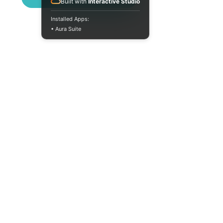
Built with
Interactive Studio
Installed Apps:
• Aura Suite
(073) 325-03-93
Пн-Пт 10:00-18:00
info@moodua.com
вул Євгена Коновальця, 36Д
м. Київ, Бізнес-центр WAVE