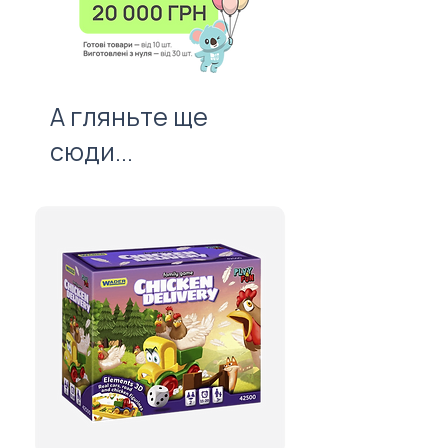
вартості нанесення.
важливий атрибут першого
враження!
А гляньте ще
сюди...