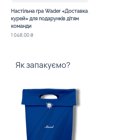
Настільна гра Wader «Доставка
Дитячий калейдоско
курей» для подарунків дітям
Day in the Woods» з
команди
індивідуальним офо
Ціна
Ціна
1 048,00 ₴
283,00 ₴
Як запакуємо?