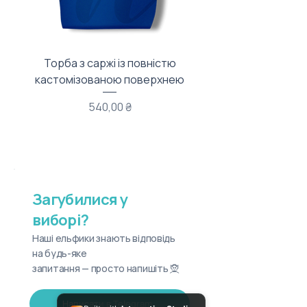
Торба з саржі із повністю
Тканинний мішечок з
кастомізованою поверхнею
Ціна
540,00 ₴
Загубилися у
виборі?
Наші ельфики знають відповідь
на будь-яке
запитання — просто напишіть 🧝
Написати в Telegram