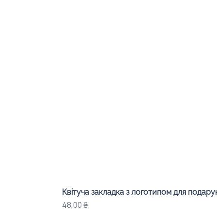
Квітуча закладка з логотипом для подарунк
Ціна
48,00 ₴