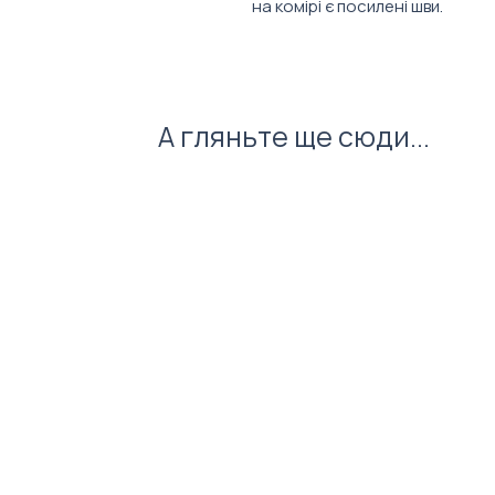
на комірі є посилені шви.
Характеристики:
Матеріал: 100% бавовна
Тканина: піке
А гляньте ще сюди...
Експлуатація:
Усадка до 5%.
Прання до 40 градусів, не с
відбілювати.
Бірка з перфорацією, за по