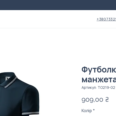
+3807332
Футболк
манжет
Артикул: ТО219-02
Ці
909,00 ₴
Колір
*