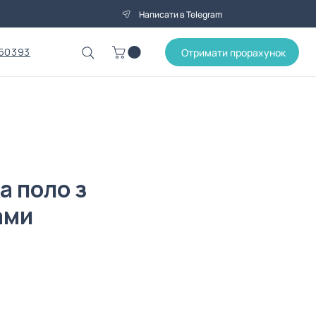
Написати в Telegram
50393
Отримати прорахунок
а поло з
ами
на