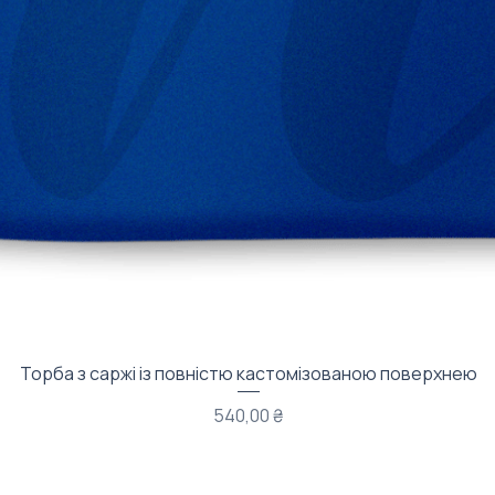
Швидкий перегляд
Торба з саржі із повністю кастомізованою поверхнею
Ціна
540,00 ₴