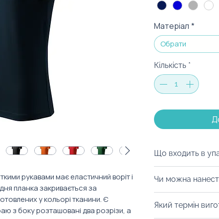
Матеріал
*
Обрати
Кількість
*
Д
Що входить в уп
Ми можемо запак
кими рукавами має еластичний воріт і
Чи можна нанест
коробку на ваш с
дня планка закривається за
матеріалів, дой-
Із задоволенням
отовлених у кольорі тканини. Є
Який термін виг
будь-який інший 
нанести логотип 
раю з боку розташовані два розрізи, а
можна з легкістю