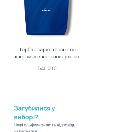
Торба з саржі із повністю
Тканинний мішечок з
кастомізованою поверхнею
Ціна
540,00 ₴
Загубилися у
виборі?
Наші ельфики знають відповідь
на будь-яке