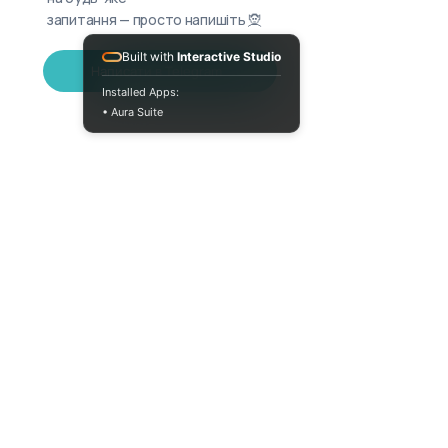
запитання — просто напишіть 🧝
Built with
Interactive Studio
Написати в Telegram
Installed Apps:
• Aura Suite
(073) 325-03-93
Пн-Пт 10:00-18:00
info@moodua.com
вул Євгена Коновальця, 36Д