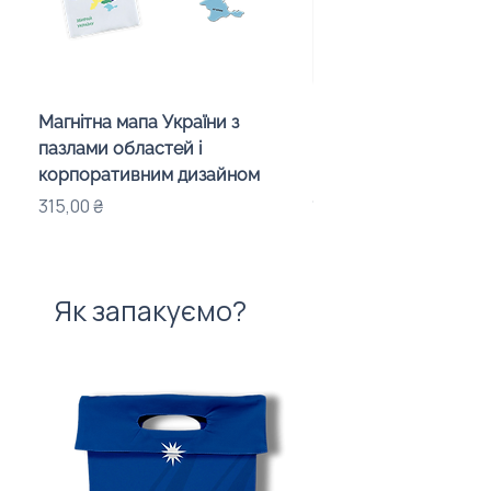
Магнітна мапа України з
Настільна гра Wader
пазлами областей і
курей» для подарункі
корпоративним дизайном
команди
Ціна
Ціна
315,00 ₴
1 048,00 ₴
Як запакуємо?