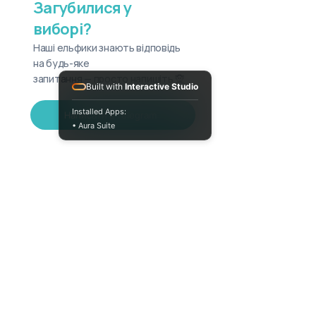
Загубилися у
виборі?
Наші ельфики знають відповідь
на будь-яке
запитання — просто напишіть 🧝
Built with
Interactive Studio
Installed Apps:
Написати в Telegram
• Aura Suite
Пн-Пт 10:00-18:00