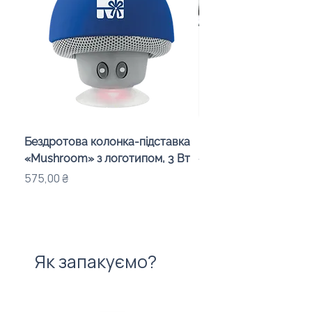
Бездротова колонка-підставка
Проектор зоряного 
«Mushroom» з логотипом, 3 Вт
«Galaxy» з дизайном
компанії
Ціна
575,00 ₴
Ціна
720,00 ₴
Як запакуємо?