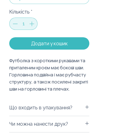
Кількість
*
Додати у кошик
Футболка з короткими рукавами та
приталеним кроєм має бокові шви.
Горловина подвійна і має рубчасту
структуру, а також посилені закриті
шви на горловині та плечах.
Характеристики:
Що входить в упакування?
Матеріал: 100% бавовна
Ми можемо запакувати
Експлуатація:
Чи можна нанести друк?
футболку у будь-яку коробку на
Усадка до 5%.
ваш смак, пакети з екологічних
Із задоволенням забрендуємо!