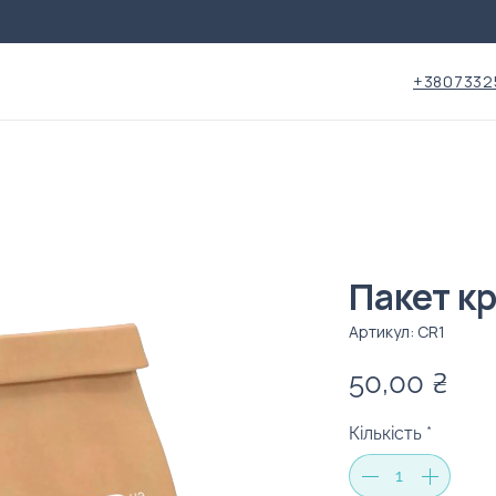
+3807332
Пакет к
Артикул: CR1
Цін
50,00 ₴
Кількість
*