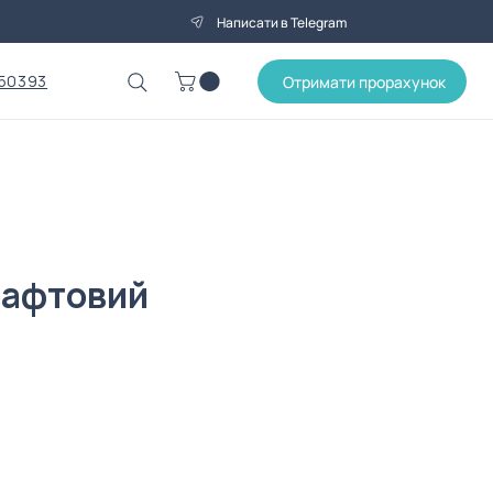
Написати в Telegram
50393
Отримати прорахунок
рафтовий
а