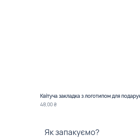
Квітуча закладка з логотипом для подарунк
Ціна
48,00 ₴
Як запакуємо?