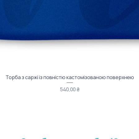
Швидкий перегляд
Торба з саржі із повністю кастомізованою поверхнею
Ціна
540,00 ₴