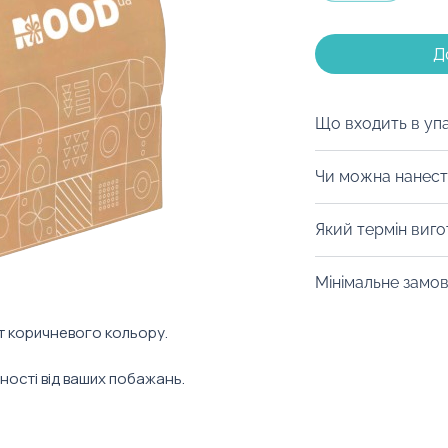
Д
Що входить в уп
Пакувальний міш
Чи можна нанест
Із задоволенням
Який термін виг
нанести брендув
зону. Також наш
Від 14 днів. Уточ
Мінімальне замо
допоможуть розр
конкретний товар
фірмовий стиль к
Від 100 штук.
т коричневого кольору.
жності від ваших побажань.