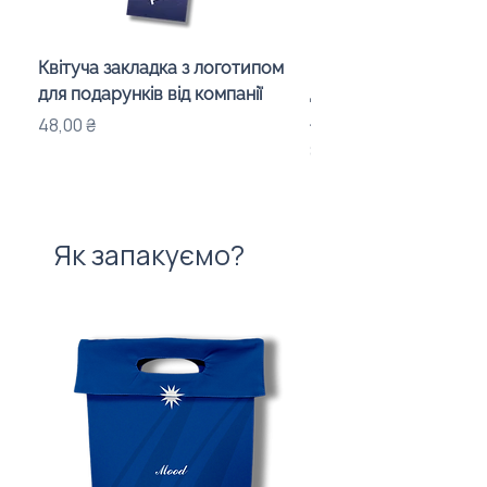
Квітуча закладка з логотипом
Караоке-мікрофон «
для подарунків від компанії
для дітей з LED-підсв
лого бренду
Ціна
48,00 ₴
Ціна
840,00 ₴
Як запакуємо?