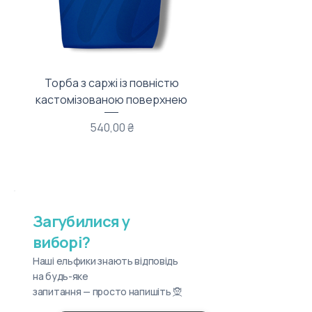
Торба з саржі із повністю
Тканинний мішечок з
кастомізованою поверхнею
Ціна
540,00 ₴
Загубилися у
виборі?
Наші ельфики знають відповідь
на будь-яке
запитання — просто напишіть 🧝