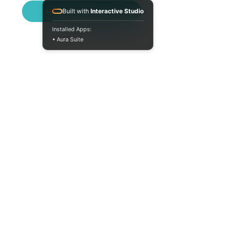
Написати в Telegram
Built with
Interactive Studio
Installed Apps:
• Aura Suite
+380733250393
Пн-Пт 10:00-18:00
info@moodua.com
вул Євгена Коновальця, 36Д
м. Київ, Бізнес-центр WAVE