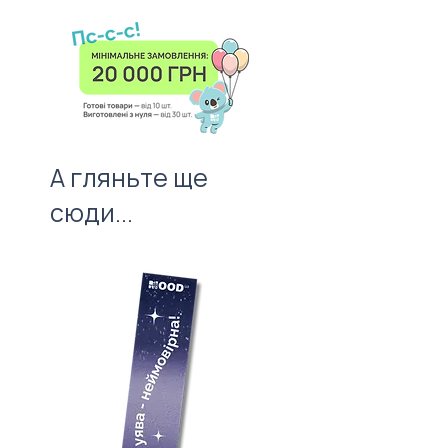
оформлення приносило
святковий настрій адресату. І не
забудьте про листівку —
важливий атрибут першого
враження!
А гляньте ще
сюди...