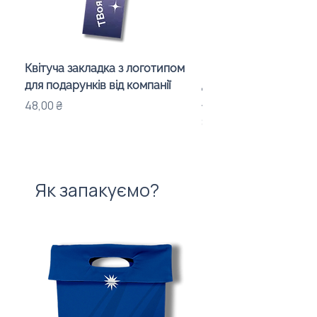
Квітуча закладка з логотипом
Караоке-мікрофон «
для подарунків від компанії
для дітей з LED-підсв
лого бренду
Ціна
48,00 ₴
Ціна
840,00 ₴
Як запакуємо?