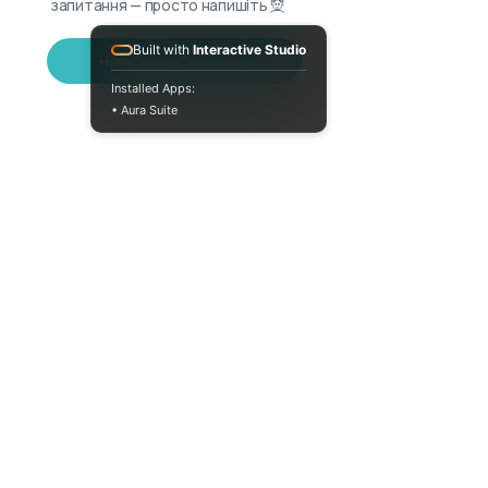
запитання — просто напишіть 🧝
Built with
Interactive Studio
Написати в Telegram
Installed Apps:
• Aura Suite
Пн-Пт 10:00-18:00
info@moodua.com
вул Євгена Коновальця, 36Д