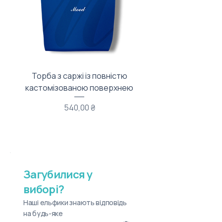
Торба з саржі із повністю
Тканинний мішечок з
кастомізованою поверхнею
Ціна
540,00 ₴
Загубилися у
виборі?
Наші ельфики знають відповідь
на будь-яке