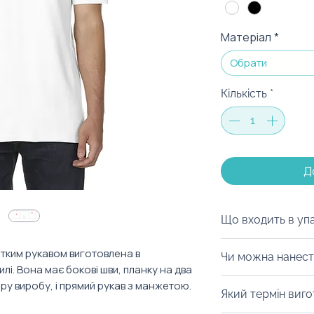
Матеріал
*
Обрати
Кількість
*
Д
Що входить в уп
Ми можемо запак
тким рукавом виготовлена в
Чи можна нанест
коробку на ваш с
і. Вона має бокові шви, планку на два
матеріалів, дой-
Із задоволенням
ору виробу, і прямий рукав з манжетою.
Який термін виг
будь-який інший 
нанести логотип 
можна з легкістю