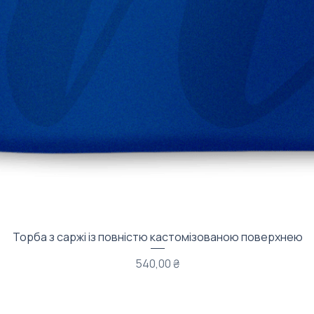
Швидкий перегляд
Торба з саржі із повністю кастомізованою поверхнею
Ціна
540,00 ₴