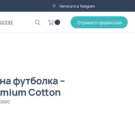
Написати в Telegram
50393
Отримати прорахунок
на футболка –
emium Cotton
-000C
на