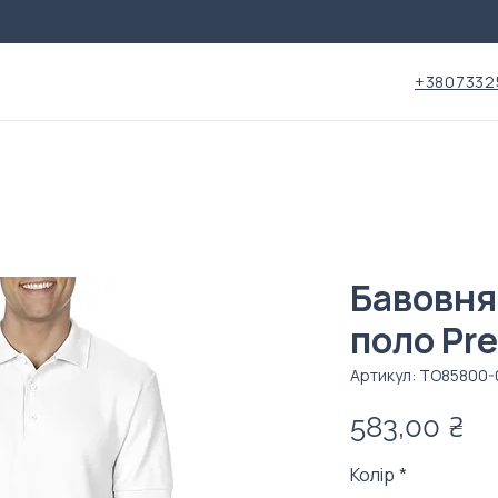
+3807332
Бавовня
поло Pr
Артикул: ТО85800
Ці
583,00 ₴
Колір
*