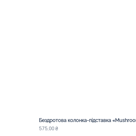
Бездротова колонка-підставка «Mushroom
Ціна
575,00 ₴