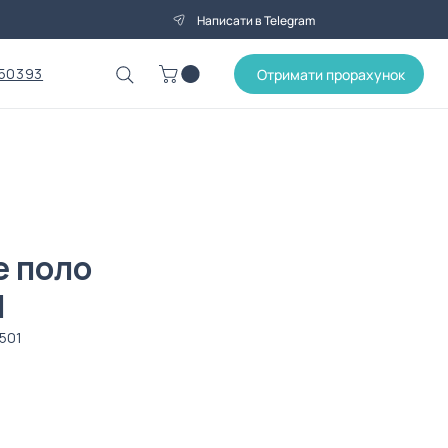
Написати в Telegram
50393
Отримати прорахунок
е поло
l
501
на