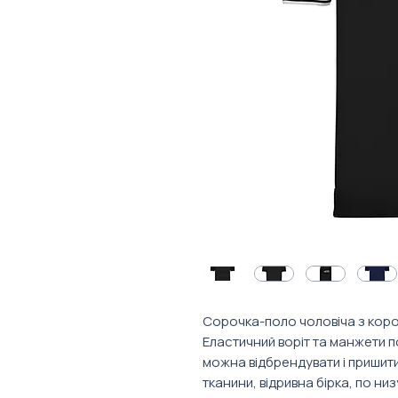
Сорочка-поло чоловіча з коро
Еластичний воріт та манжети п
можна відбрендувати і пришити
тканини, відривна бірка, по низ