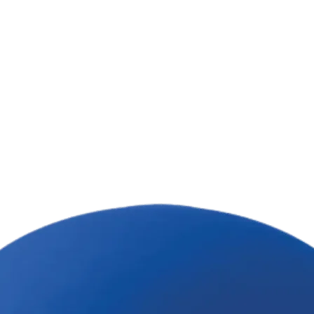
Ціна товару вказ
врахування варто
ушити в пральній машині, не
треби можна відірвати.