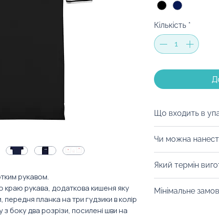
Кількість
*
Д
Що входить в уп
Ми можемо запак
Чи можна нанест
коробку на ваш с
матеріалів, дой-
Із задоволенням
Який термін виг
вид пакування. В
нанести логотип 
тким рукавом.
забрендувати, а
відшити футболку
Від 10 днів. Уточ
о краю рукава, додаткова кишеня яку
святковий настрі
Мінімальне замо
фасону.
конкретний товар
, передня планка на три гудзики в колір
про листівку — 
Від 10 штук.
у з боку два розрізи, посилені шви на
враження!