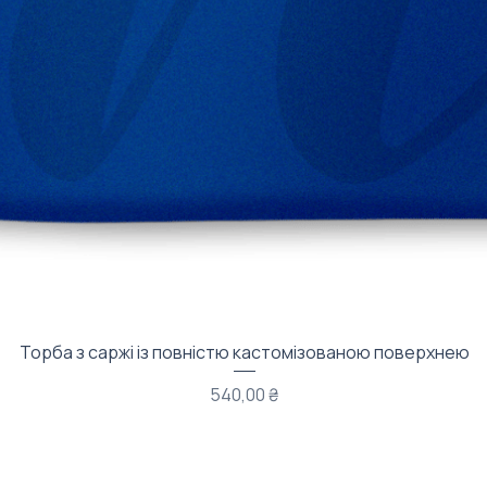
Швидкий перегляд
Торба з саржі із повністю кастомізованою поверхнею
Ціна
540,00 ₴