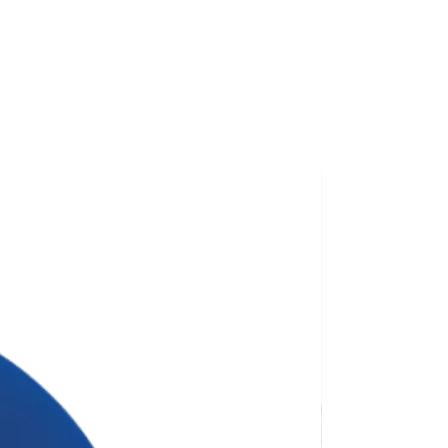
ана для тиражу 100 штук без
сті нанесення.