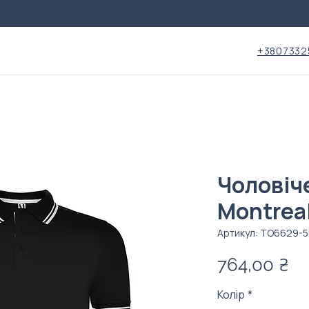
+3807332
Чоловіч
Montrea
Артикул: ТО6629-5
Ці
764,00 ₴
Колір
*