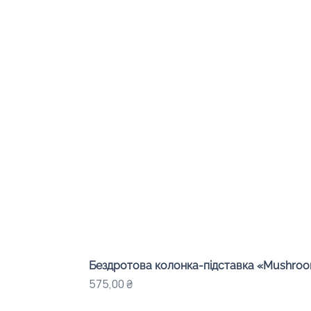
Бездротова колонка-підставка «Mushroom
Ціна
575,00 ₴