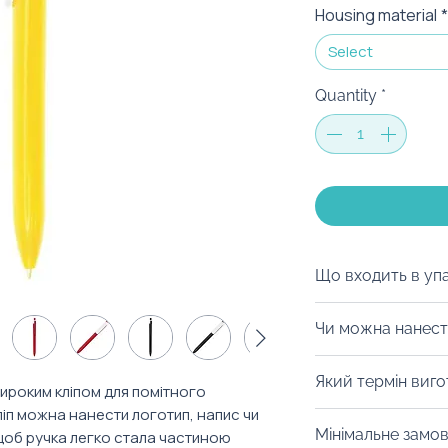
Housing material
*
Select
Quantity
*
Що входить в уп
Ми можемо запак
Чи можна нанест
коробку на ваш с
матеріалів, дой-
Із радістю забре
Який термін виг
будь-який інший 
нанести тамподру
широким кліпом для помітного
можна з легкістю
іп можна нанести логотип, напис чи
Від 10 днів. Уточ
оформлення прин
Мінімальне замо
щоб ручка легко стала частиною
конкретний товар