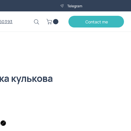
Telegram
50393
Contact me
ка кулькова
rice