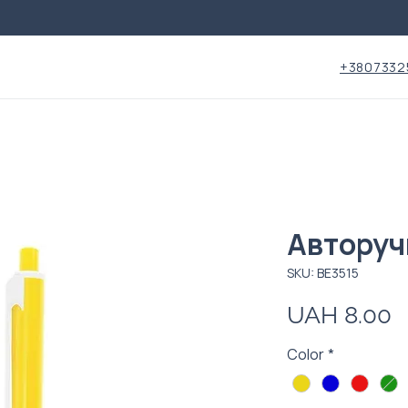
+3807332
Авторуч
SKU: ВЕ3515
P
UAH 8.00
Color
*