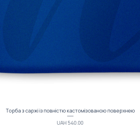
Quick View
Торба з саржі із повністю кастомізованою поверхнею
Price
UAH 540.00