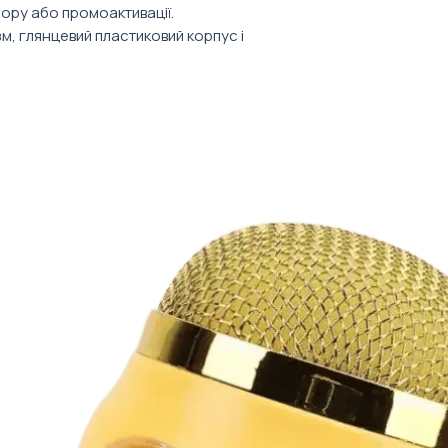
адресату. І не за
ору або промоактивації.
Від 10 штук.
важливий атрибу
м, глянцевий пластиковий корпус і
Ціна товару вказ
ати в офісні набори, welcome box,
врахування варто
матеріали, конференційні сети або
 логотипу
пус
том, листівкою, стікером або