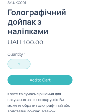
SKU: KO001
Голографічний
дойпак з
наліпками
Price
UAH 100.00
Quantity
*
Add to Cart
Круте та сучасне рішення для
пакування ваших подарунків. Ви
можете обрати голографічний або
золотавий дойпак, а також