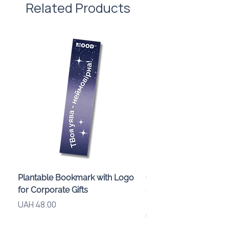
Related Products
Plantable Bookmark with Logo
Children’s Karaoke M
for Corporate Gifts
«Animals» with LED Li
Brand Logo
Price
UAH 48.00
Price
UAH 840.00