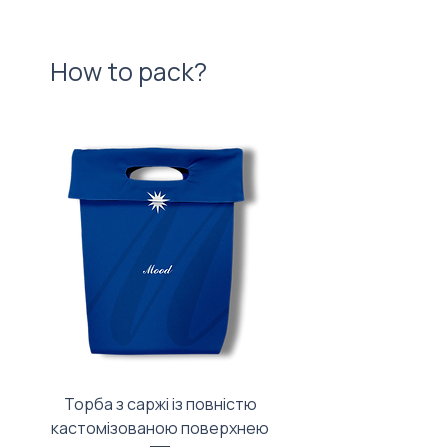
How to pack?
Торба з саржі із повністю
Тканинний мішечок з
кастомізованою поверхнею