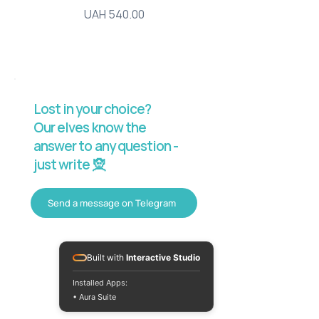
Price
UAH 540.00
Lost in your choice?
Our elves know the
answer to any question -
just write 🧝
Send a message on Telegram
Built with
Interactive Studio
Installed Apps:
• Aura Suite