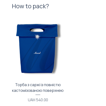
How to pack?
Торба з саржі із повністю
Тканинний мішечок з
кастомізованою поверхнею
Price
UAH 540.00