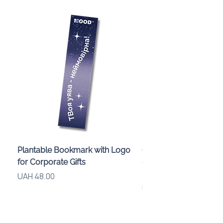
Plantable Bookmark with Logo
Children’s Karaoke M
for Corporate Gifts
«Animals» with LED Li
Brand Logo
Price
UAH 48.00
Price
UAH 840.00