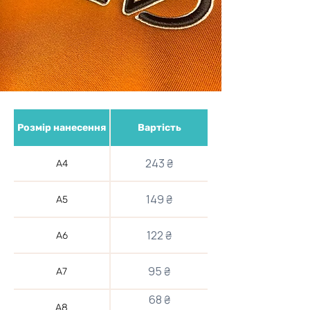
Розмір нанесення
Вартість
243 ₴
А4
149 ₴
А5
122 ₴
А6
95 ₴
А7
68 ₴
А8