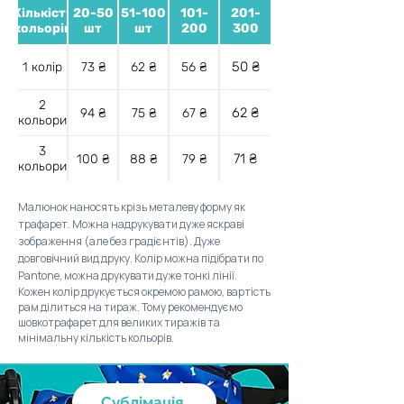
Кількість
20-50
51-100
101-
201-
кольорів
шт
шт
200
300
50 ₴
1 колір
73 ₴
62 ₴
56 ₴
2
62 ₴
94 ₴
75 ₴
67 ₴
кольори
3
71 ₴
100 ₴
88 ₴
79 ₴
кольори
Малюнок наносять крізь металеву форму як
трафарет. Можна надрукувати дуже яскраві
зображення (але без градієнтів). Дуже
довговічний вид друку. Колір можна підібрати по
Pantone, можна друкувати дуже тонкі лінії.
Кожен колір друкується окремою рамою, вартість
рам ділиться на тираж. Тому рекомендуємо
шовкотрафарет для великих тиражів та
мінімальну кількість кольорів.
Сублімація