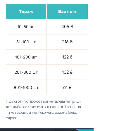
Тираж
Вартість
405 ₴
10-50 шт
216 ₴
51-100 шт
122 ₴
101-200 шт
102 ₴
201-800 шт
61 ₴
801-1000 шт
Під логотип створюється металева матриця,
яка «вибиває» тиснення в тканині. Тиснення
чітке та довговічне. Рекомендуємо на більші
тиражі.