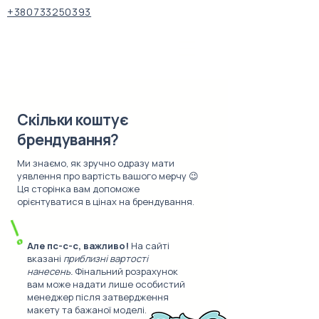
+380733250393
Скільки коштує
брендування?
Ми знаємо, як зручно одразу мати
уявлення про вартість вашого мерчу 😉
Ця сторінка вам допоможе
орієнтуватися в цінах на брендування.
Але пс-с-с, важливо!
На сайті
вказані
приблизні вартості
нанесень.
Фінальний розрахунок
вам може надати лише особистий
менеджер після затвердження
макету та бажаної моделі.