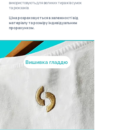
використовують для великих тиражів сумок
та рюкзаків.
Ціна розраховується в залежності від
матеріалу та розміру індивідуальним
прорахунком.
Вишивка гладдю