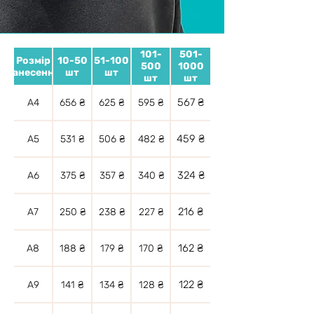
101-
501-
Розмір
10-50
51-100
500
1000
нанесення
шт
шт
шт
шт
567 ₴
А4
656 ₴
625 ₴
595 ₴
459 ₴
А5
531 ₴
506 ₴
482 ₴
324 ₴
А6
375 ₴
357 ₴
340 ₴
216 ₴
А7
250 ₴
238 ₴
227 ₴
162 ₴
А8
188 ₴
179 ₴
170 ₴
122 ₴
А9
141 ₴
134 ₴
128 ₴