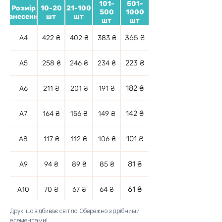
101-
501-
Розмір
10-20
21-100
500
1000
нанесення
шт
шт
шт
шт
365 ₴
А4
422 ₴
402 ₴
383 ₴
223 ₴
А5
258 ₴
246 ₴
234 ₴
182 ₴
А6
211 ₴
201 ₴
191 ₴
142 ₴
А7
164 ₴
156 ₴
149 ₴
101 ₴
А8
117 ₴
112 ₴
106 ₴
81 ₴
А9
94 ₴
89 ₴
85 ₴
61 ₴
А10
70 ₴
67 ₴
64 ₴
Друк, що відбиває світло. Обережно з дрібними
елементами!