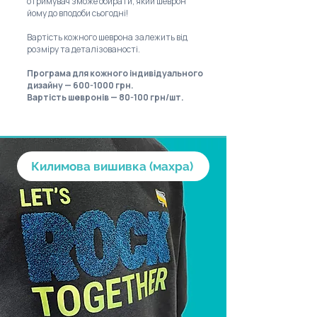
отримувач зможе обирати, який шеврон
йому до вподоби сьогодні!
Вартість кожного шеврона залежить від
розміру та деталізованості.
Програма для кожного індивідуального
дизайну —
600-1000
грн.
Вартість шевронів — 80-100 грн/шт.
Килимова вишивка (махра)