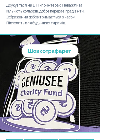
Друкується на DTF-принтерах. Неважлива
кількість кольорів, добре передає градієнти.
Зображення добре тримається з часом.
Підходить для будь-яких тиражів.
Шовкотрафарет