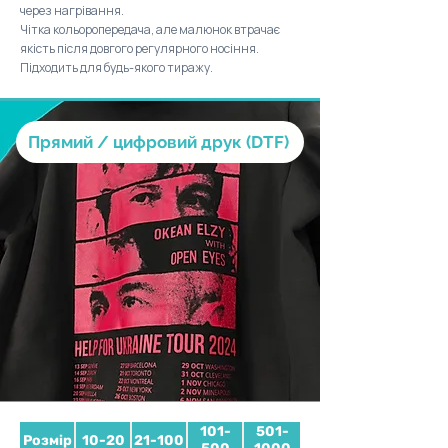
54 ₴
А8
63 ₴
60 ₴
57 ₴
через нагрівання.
Чітка кольоропередача, але малюнок втрачає
якість після довгого регулярного носіння.
43 ₴
А9
50 ₴
48 ₴
45 ₴
Підходить для будь-якого тиражу.
32 ₴
А10
38 ₴
36 ₴
34 ₴
Прямий / цифровий друк (DTF)
101-
501-
Розмір
10-20
21-100