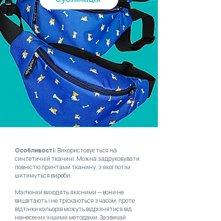
Особливості:
Використовується на
синтетичній тканині. М
ожна задруковувати
повністю принтами тканину, з якої потім
шитимуться вироби.
Малюнки виходять якісними — вони не
вицвітають і не тріскаються з часом, проте
відтінки кольорів можуть відрізнятися від
нанесених іншими методами. Зазвичай