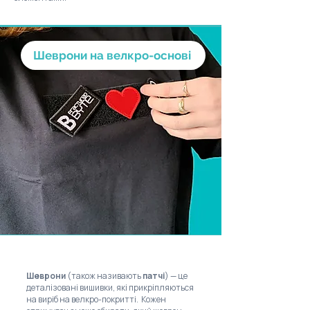
Шеврони на велкро-основі
Шеврони
(також називають
патчі
) — це
деталізовані вишивки, які прикріпляються
на виріб на велкро-покритті. Кожен