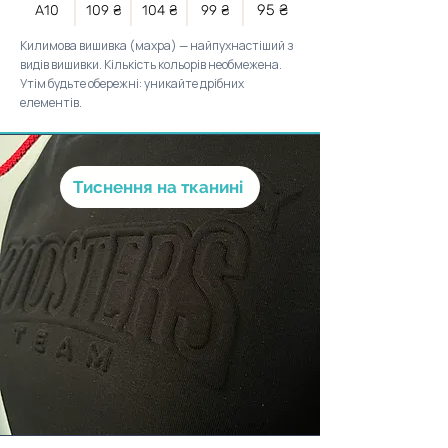
95 ₴
А10
109 ₴
104 ₴
99 ₴
Килимова вишивка (махра) — найпухнастіший з
видів вишивки. Кількість кольорів необмежена.
Утім будьте обережні: уникайте дрібних
елементів.
Тиснення на тканині