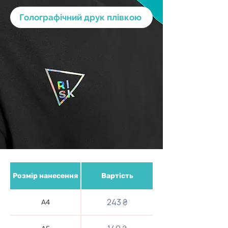
Голографічний друк плівкою
Розмір нанесення
Вартість
243 ₴
А4