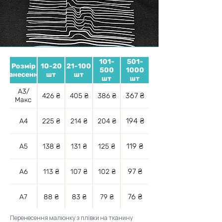
101-
501-
Розмір
10-20
21-100
500
1000
нанесення
шт
шт
шт
шт
А3/
367 ₴
426 ₴
405 ₴
386 ₴
Макс
194 ₴
А4
225 ₴
214 ₴
204 ₴
119 ₴
А5
138 ₴
131 ₴
125 ₴
97 ₴
А6
113 ₴
107 ₴
102 ₴
76 ₴
А7
88 ₴
83 ₴
79 ₴
Перенесення малюнку з плівки на тканину