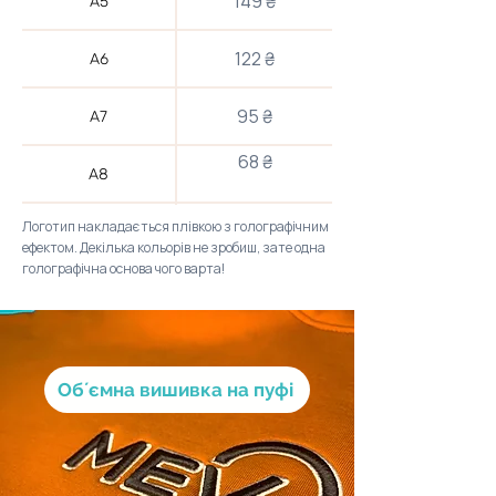
149 ₴
А5
122 ₴
А6
95 ₴
А7
68 ₴
А8
Логотип накладається плівкою з голографічним
54 ₴
А9
ефектом. Декілька кольорів не зробиш, зате одна
голографічна основа чого варта!
41 ₴
А10
Обʼємна вишивка на пуфі