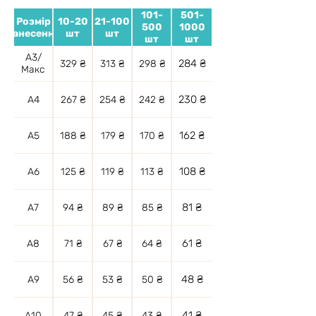
101-
501-
Розмір
10-20
21-100
500
1000
нанесення
шт
шт
шт
шт
А3/
284 ₴
329 ₴
313 ₴
298 ₴
Макс
230 ₴
А4
267 ₴
254 ₴
242 ₴
162 ₴
А5
188 ₴
179 ₴
170 ₴
108 ₴
А6
125 ₴
119 ₴
113 ₴
81 ₴
А7
94 ₴
89 ₴
85 ₴
61 ₴
А8
71 ₴
67 ₴
64 ₴
48 ₴
А9
56 ₴
53 ₴
50 ₴
41 ₴
А10
47 ₴
45 ₴
43 ₴