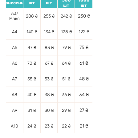
500
1000
нанесення
шт
шт
шт
шт
А3/
230 ₴
288 ₴
253 ₴
242 ₴
Макс
122 ₴
А4
140 ₴
134 ₴
128 ₴
75 ₴
А5
87 ₴
83 ₴
79 ₴
61 ₴
А6
70 ₴
67 ₴
64 ₴
48 ₴
А7
55 ₴
53 ₴
51 ₴
34 ₴
А8
40 ₴
38 ₴
36 ₴
27 ₴
А9
31 ₴
30 ₴
29 ₴
21 ₴
А10
24 ₴
23 ₴
22 ₴