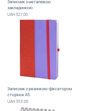
Записник з металевою
закладинкою
Price
UAH 327.00
Записник з резинкою-фіксатором
сторінок А5
Price
UAH 353.00