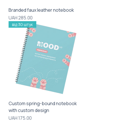
Branded faux leather notebook
Price
UAH 285.00
від 30 штук
Custom spring-bound notebook
with custom design
Price
UAH 175.00