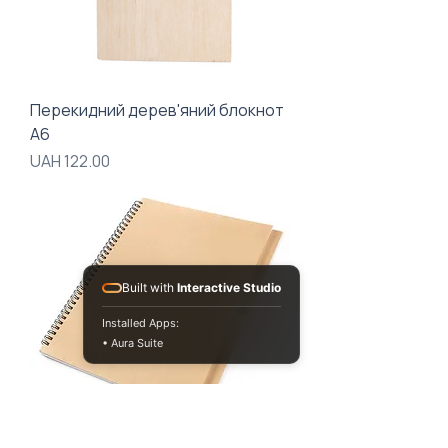
Перекидний дерев'яний блокнот
А6
Price
UAH 122.00
Built with
Interactive Studio
Installed Apps:
• Aura Suite