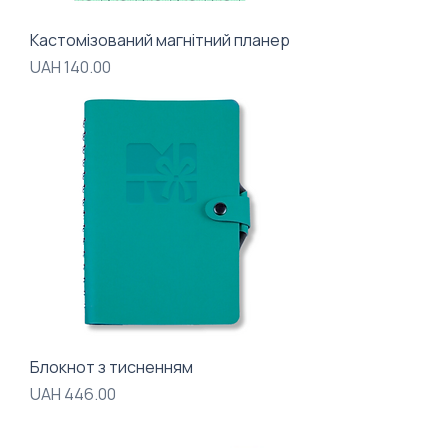
Кастомізований магнітний планер
Price
UAH 140.00
Блокнот з тисненням
Price
UAH 446.00