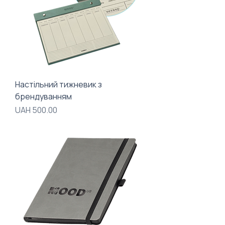
Настільний тижневик з
брендуванням
Price
UAH 500.00