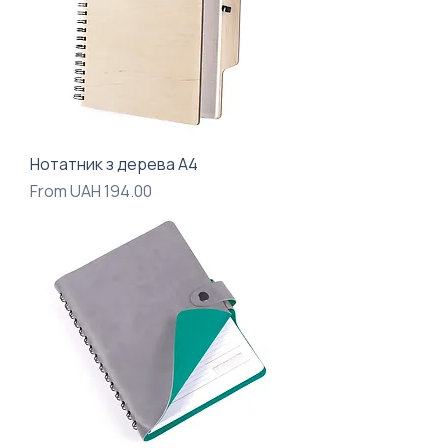
Нотатник з дерева А4
Sale Price
From
UAH 194.00