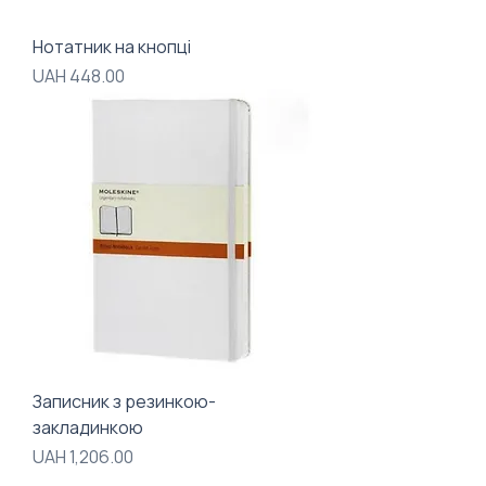
Нотатник на кнопці
Price
UAH 448.00
Записник з резинкою-
закладинкою
Price
UAH 1,206.00