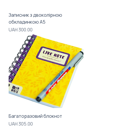
Записник з двоколірною
обкладинкою А5
Price
UAH 300.00
Багаторазовий блокнот
Price
UAH 305.00