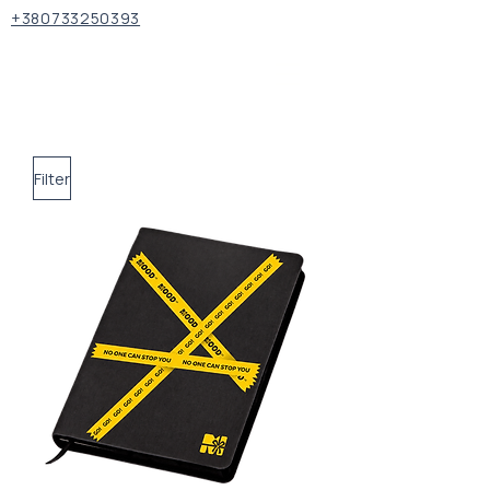
+380733250393
Filter