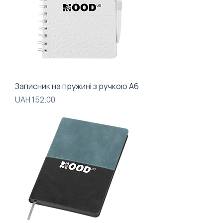
Записник на пружині з ручкою А6
Price
UAH 152.00