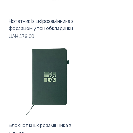
Нотатник із шкірозамінника з
форзацом у тон обкладинки
Price
UAH 479.00
Блокнот із шкірозамінника в
клітинку