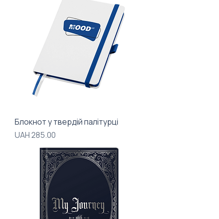
Блокнот у твердій палітурці
Price
UAH 285.00