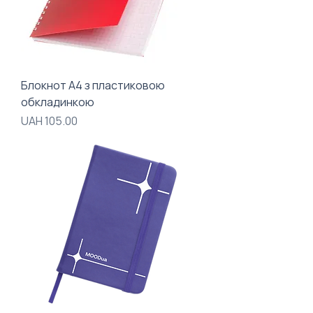
Блокнот А4 з пластиковою
обкладинкою
Price
UAH 105.00