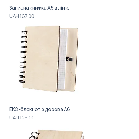
Записна книжка A5 в лінію
Price
UAH 167.00
ЕКО-блокнот з дерева А6
Price
UAH 126.00