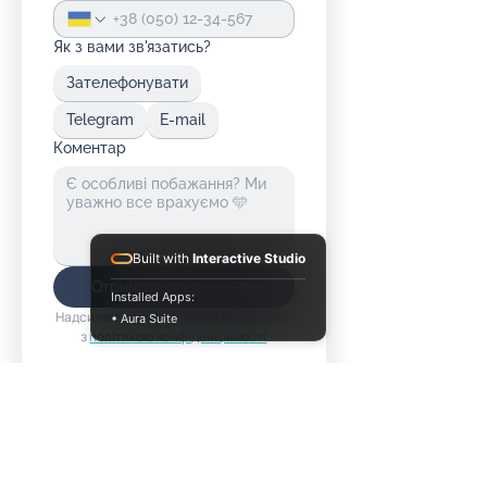
Як з вами зв'язатись?
Зателефонувати
Telegram
E-mail
Коментар
Built with
Interactive Studio
Отримати прорахунок
Installed Apps:
Надсилаючи форму, ви погоджуєтесь 
• Aura Suite
з 
політикою конфіденційності