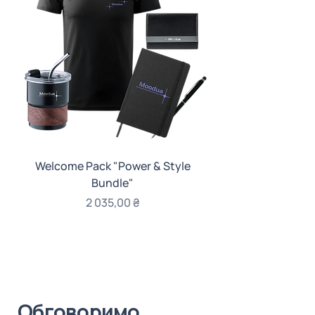
Welcome Pack "Power & Style
Welcome Pack "Gi
Bundle"
Ціна
2 035,00 ₴
Обговоримо