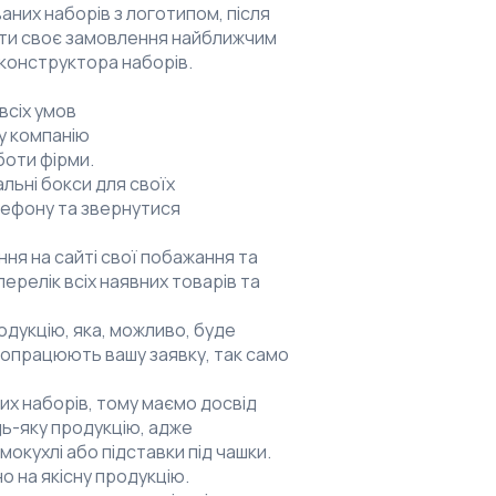
аних наборів з логотипом, після
ати своє замовлення найближчим
 конструктора наборів.
всіх умов
у компанію
боти фірми.
льні бокси для своїх
елефону та звернутися
ня на сайті свої побажання та
ерелік всіх наявних товарів та
одукцію, яка, можливо, буде
о опрацюють вашу заявку, так само
их наборів, тому маємо досвід
дь-яку продукцію, адже
окухлі або підставки під чашки.
о на якісну продукцію.