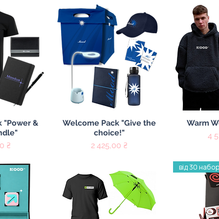
регляд
Швидкий перегляд
Швидк
 "Power &
Welcome Pack "Give the
Warm W
ndle"
choice!"
Ці
4 
Ціна
0 ₴
2 425,00 ₴
від 30 набор