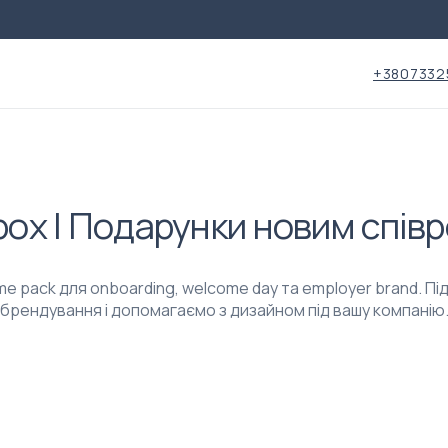
+3807332
ox | Подарунки новим спів
 pack для onboarding, welcome day та employer brand. П
брендування і допомагаємо з дизайном під вашу компанію