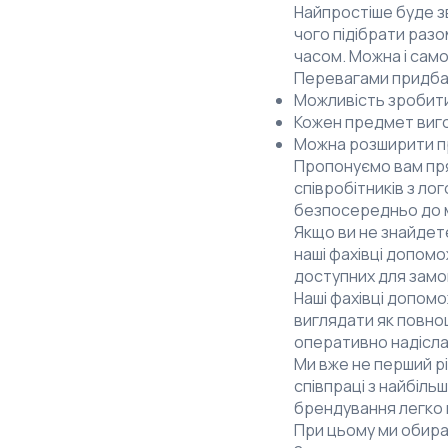
Найпростіше буде зв
чого підібрати раз
часом. Можна і само
Перевагами придбанн
Можливість зробити
Кожен предмет виго
Можна розширити пр
Пропонуємо вам пря
співробітників з л
безпосередньо до 
Якщо ви не знайдет
наші фахівці допомо
доступних для замов
Наші фахівці допом
виглядати як повно
оперативно надісл
Ми вже не перший р
співпраці з найбіл
брендування легко н
При цьому ми обирає