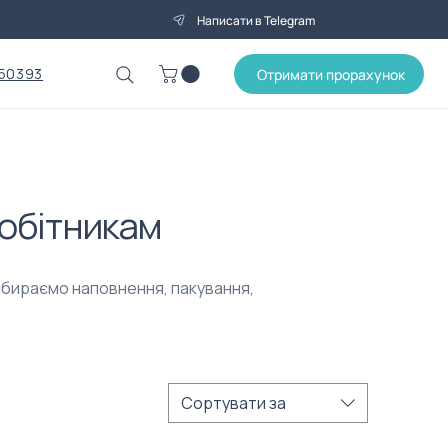
Написати в Telegram
50393
Отримати прорахунок
робітникам
ідбираємо наповнення, пакування,
.
Сортувати за