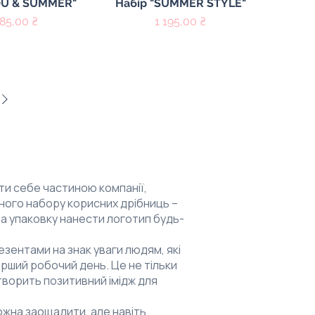
ий перегляд
Швидкий перегляд
OU & SUMMER"
Набір "SUMMER STYLE"
на
Ціна
585,00 ₴
1 195,00 ₴
ти себе частиною компанії,
ого набору корисних дрібниць –
на упаковку нанести логотип будь-
зентами на знак уваги людям, які
ерший робочий день. Це не тільки
створить позитивний імідж для
ожна заощадити, але навіть