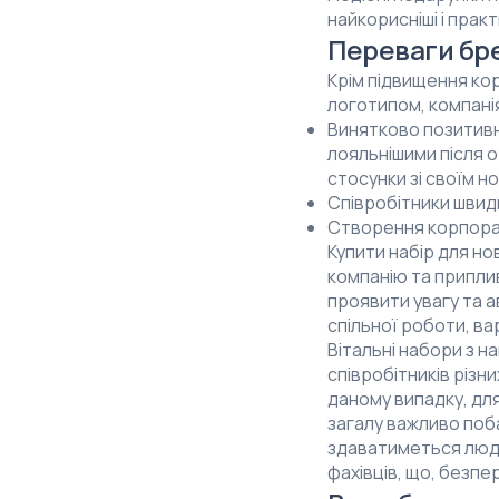
найкорисніші і прак
Переваги бре
Крім підвищення кор
логотипом, компані
Винятково позитивни
лояльнішими після 
стосунки зі своїм 
Співробітники швид
Створення корпорат
Купити набір для н
компанію та припли
проявити увагу та а
спільної роботи, ва
Вітальні набори з н
співробітників різн
даному випадку, дл
загалу важливо поб
здаватиметься людя
фахівців, що, безп