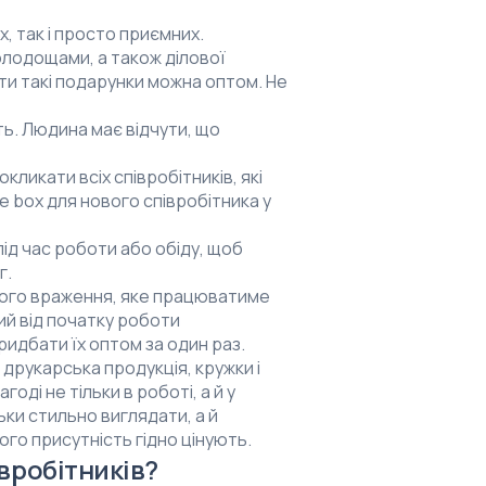
, так і просто приємних.
олодощами, а також ділової
ити такі подарунки можна оптом. Не
ь. Людина має відчути, що
ликати всіх співробітників, які
 box для нового співробітника у
ід час роботи або обіду, щоб
г.
ного враження, яке працюватиме
ий від початку роботи
идбати їх оптом за один раз.
 друкарська продукція, кружки і
оді не тільки в роботі, а й у
ьки стильно виглядати, а й
ого присутність гідно цінують.
вробітників?