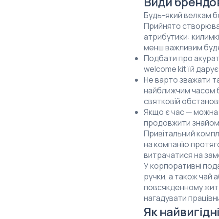
Види брендов
Будь-який велкам бо
Прийнято створюват
атрибутики: килимкі
менш важливим буде
Подбати про акурат
welcome kit їй дарує
Не варто зважати та
найближчим часом б
святковій обстановц
Якщо є час — можна
продовжити знайомс
Привітальний компл
на компанію протяг
витрачатися на зам
У корпоративні пода
ручки, а також чай а
повсякденному житті
нагадувати працівни
Як найвигідн