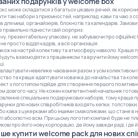
аних подарунків у welcome box
кс може складатися з багатьох цікавих речей, як корисних
и такі набори з приємностей, наприклад, кави та чаю з с
в для миші, органайзерів, блокнотів та календарів. Замов
 правильно піднести свій сюрприз:
ну, презентабельну упаковку, не забуваючи про офіційніст
 не просто відділ кадрів, а вся організація.
кож на настрій колективу та атмосферу навколо. Краще пок
удуть взаємодіяти з працівником та вручити йому welcome
і.
 влаштувати невелике чаювання разом з усім колективом п
тво та краще адаптувати новачка до начальства та коле
ект з логотипом підійде для створення першого позитив
ом довгого часу. Не кожен компетентний начальник готов
овлення спеціальних подарункових наборів, тому краще пр
рунки для нових співробітників входять кепки, толстовки,
бо кава з цукерками або іншими смаколиками, що стане в наг
 абсолютно всім. При цьому логотип компанії буде не тіл
кові про його нову корпорацію, де йому завжди раді, і де й
іше купити welcome pack для нових спі