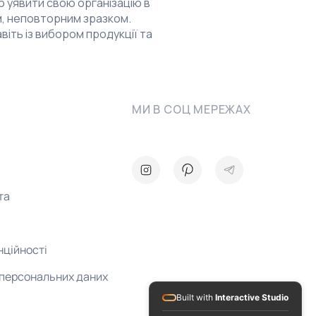
о уявити свою організацію в
им, неповторним зразком.
іть із вибором продукції та
МИ В СОЦ МЕРЕЖАХ
та
нційності
 персональних даних
Built with
Interactive Studio