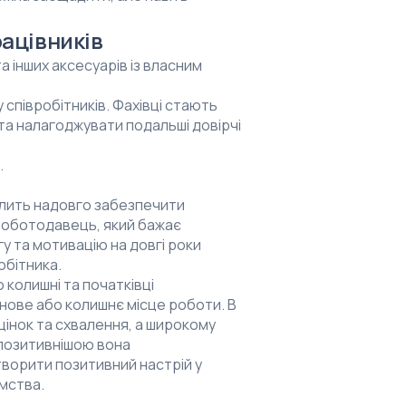
ацівників
а інших аксесуарів із власним
 співробітників. Фахівці стають
та налагоджувати подальші довірчі
.
олить надовго забезпечити
 роботодавець, який бажає
гу та мотивацію на довгі роки
обітника.
 колишні та початківці
є нове або колишнє місце роботи. В
цінок та схвалення, а широкому
 позитивнішою вона
ворити позитивний настрій у
ємства.