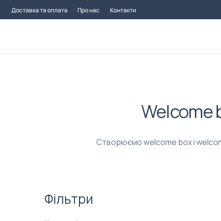
Доставка та оплата
Про нас
Контакти
Welcome b
Створюємо welcome box і welcome
Фільтри