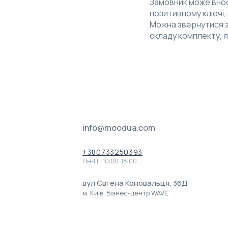
Замовник може внос
позитивному ключі, 
Можна звернутися з
складу комплекту, 
info@moodua.com
+380733250393
Пн-Пт 10:00-18:00
вул Євгена Коновальця, 36Д
м. Київ, Бізнес-центр WAVE