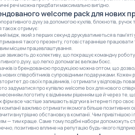
тичні речі можна придбати максимально вигідно.
ндованого welcome pack для нових пр
поративного духу за допомогою кухлів, блокнотів, ручок т
я також отримує:
й імідж, який з перших секунд друкуватиметься в пам'яті у
отримання такого презенту, готові старанніше працювати 
новим місцем працевлаштування.
ше звикають до колективу, що покращує командну роботу
ивного духу, що легко допомагає велкам бокс.
овачків із брендованою продукцією можна оптом, що дозв
в нових співробітників супровідними подарунками. Кожен
вторитет до своїх працівників, і отримати у відповідь пова
рто задуматися про купівлю welcome box для нового співр
анесенням логотипу є відмінним рішенням ще й через те, що
их фірм все частіше залишають відгуки в інтернеті про сво
я компанії важливо отримати якомога більше позитивних о
ачити внутрішню обстановку в компанії. Чим привітнішою і
м — тим краще. Саме тому подібні набори допоможуть ст
еречно, позитивно вплине на репутацію будь-якого підпри