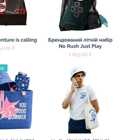
ий перегляд
Швидкий перегляд
nture is calling
Брендований літній набір
No Rush Just Play
іна
14,00 ₴
Ціна
1 815,00 ₴
ів