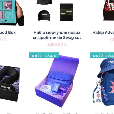
регляд
Швидкий перегляд
Швидк
Mood Box
Набір мерчу для нових
Набір Adve
співробітників Swag set
Ц
0 ₴
9
Ціна
1 250,00 ₴
від 30 наборів
від 30 набор