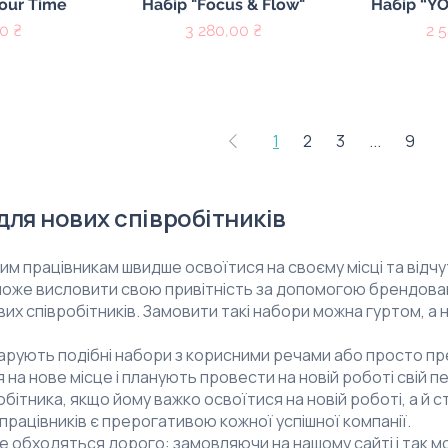
регляд
Швидкий перегляд
Швидк
Your Time
Набір "Focus & Flow"
Набір “Y
Ціна
Ці
0 ₴
3 280,00 ₴
2 
1
2
3
...
9
для нових співробітників
м працівникам швидше освоїтися на своєму місці та відчу
оже висловити свою привітність за допомогою брендован
их співробітників. Замовити такі набори можна гуртом, а 
арують подібні набори з корисними речами або просто пре
 на нове місце і планують провести на новій роботі свій п
бітника, якщо йому важко освоїтися на новій роботі, а й 
працівників є прерогативою кожної успішної компанії.
е обходяться дорого: замовляючи на нашому сайті і так м