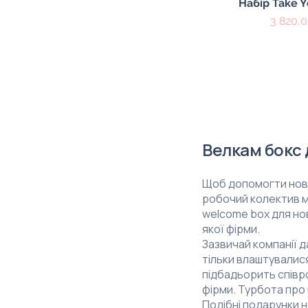
Швидкий пе
Набір Take 
Ціна
3 820,0
Велкам бокс 
Щоб допомогти нови
робочий колектив м
welcome box для нов
якої фірми.
Зазвичай компанії д
тільки влаштувалися
підбадьорить співро
фірми. Турбота про 
Подібні подарунки н