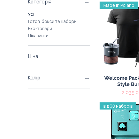
Категорія
Made in Poland
Усі
Готові бокси та набори
Еко-товари
Цікавинки
Ціна
37 ₴
7 450 ₴
Колір
Швидкий пе
Welcome Pack
Style Bu
Ціна
2 035,0
від 30 наборів