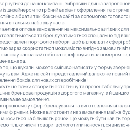
ернутися до нашої компанії, вибравши один із запропонов
ом із дизайнером потрібний варіант оформлення та отрим
стійно зібрати такі бокси на сайті за допомогою готового
я вітальних наборів у нас є:
 велике оптове замовлення на максимально вигідних для 
товлятиметься та брендуватиметься спеціально під ваш
едставлені портфоліо набори, щоб відповідати сфері ро
мо зараз скористатися можливістю вигідно замовити віта
оготипом у нас на сайті або зателефонувати за номером т
менеджера.
е те, що шукали, можете сміливо написати у форму звернен
жуть вам. Адже на сайті представлений далеко не повний п
лення боксів для нових співробітників!
ожуть не тільки створити естетичну та презентабельну пр
цінна брендова продукція з дорогого магазину, а й швидк
авши ваше замовлення.
ік працюємо у сфері брендування та виготовлення вітальн
ьшими фірмами. Можна виготовити на замовлення майже бу
аноситься на більшість речей. Це можуть бути навіть терм
мо тільки якісні товари: всі логотипи наносяться виключн