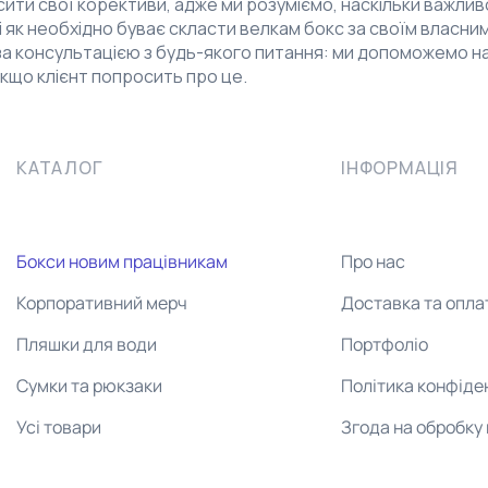
ити свої корективи, адже ми розуміємо, наскільки важлив
і як необхідно буває скласти велкам бокс за своїм власн
а консультацією з будь-якого питання: ми допоможемо нав
якщо клієнт попросить про це.
КАТАЛОГ
ІНФОРМАЦІЯ
Бокси новим працівникам
Про нас
Корпоративний мерч
Доставка та опла
Пляшки для води
Портфоліо
Сумки та рюкзаки
Політика конфіде
Усі товари
Згода на обробку