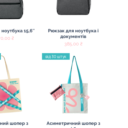
ий перегляд
Швидкий перегляд
 ноутбука 15,6″
Рюкзак для ноутбука і
документів
на
0,00 ₴
Ціна
385,00 ₴
від 30 штук
ий перегляд
Швидкий перегляд
ний шопер з
Асиметричний шопер з