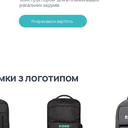
унікальних задумів.
Розрахувати вартість
мки з логотипом