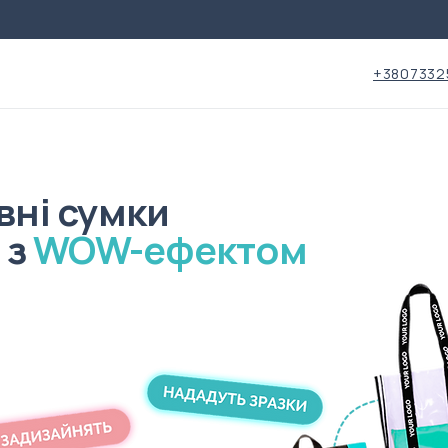
+3807332
вні сумки
 з
WOW-ефектом