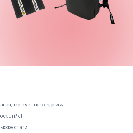
ння, так і власного відшиву.
осостійкі!
ь може стати