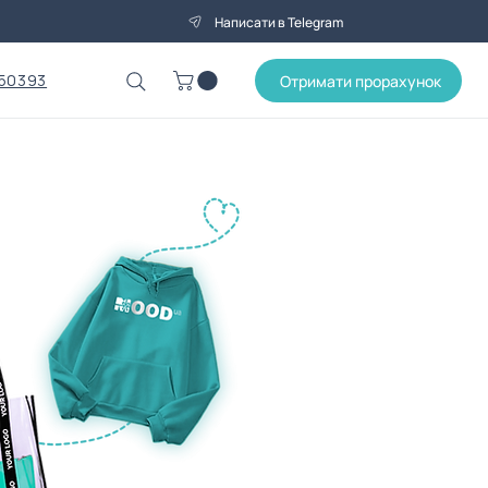
Написати в Telegram
50393
Отримати прорахунок