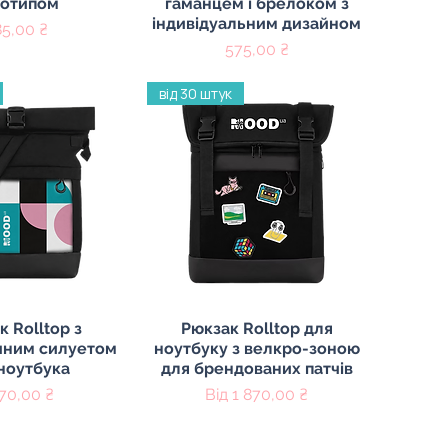
готипом
гаманцем і брелоком з
індивідуальним дизайном
на
85,00 ₴
Ціна
575,00 ₴
від 30 штук
ий перегляд
Швидкий перегляд
 Rolltop з
Рюкзак Rolltop для
чним силуетом
ноутбуку з велкро-зоною
ноутбука
для брендованих патчів
на
За розпродажем
870,00 ₴
Від
1 870,00 ₴