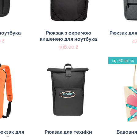
регляд
Швидкий перегляд
Швидк
ноутбука
Рюкзак з окремою
Рюкзак для
кишенею для ноутбука
Ці
 ₴
47
Ціна
996,00 ₴
від 30 штук
регляд
Швидкий перегляд
Швидк
юкзак для
Рюкзак для техніки
Бавовня