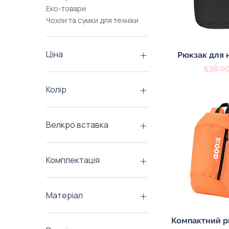
Еко-товари
Чохли та сумки для техніки
Ціна
Швидкий пе
Рюкзак для 
Ціна
538,00
45 ₴
5 655 ₴
Колір
Велкро вставка
1 шеврон
3 шеврони
Комплектація
Без
Без шевронів
З брелком
З
Органайзер
Матеріал
100% бавовна
Швидкий пе
Компактний р
100% поліестер