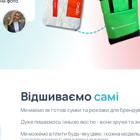
Відшиваємо
самі
Ми маємо як готові сумки та рюкзаки для брендува
Дуже пишаємось їхньою якістю - вони зручні та зн
Ми можемо втілити будь-яку ідею, і кожна модел
“конструктором” для втілення ваших