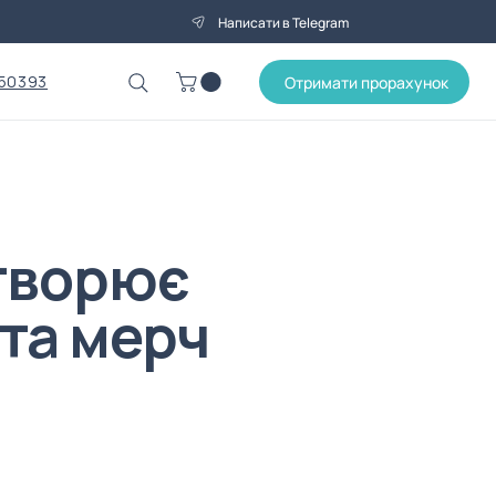
Написати в Telegram
50393
Отримати прорахунок
створює
та мерч