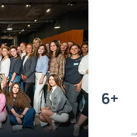
780+
К
ЗА 5 РОКІВ
6+
Н