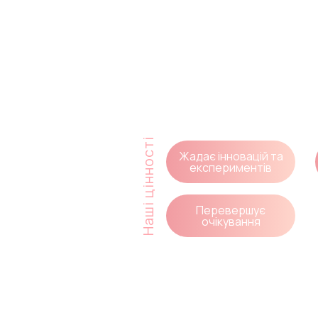
Кожен з ком
MOODua:
Наші цінності
Жадає інновацій та
експериментів
Перевершує
очікування