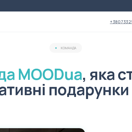
+3807332
КОМАНДА
да MOODua
, яка 
ативні подарунки 