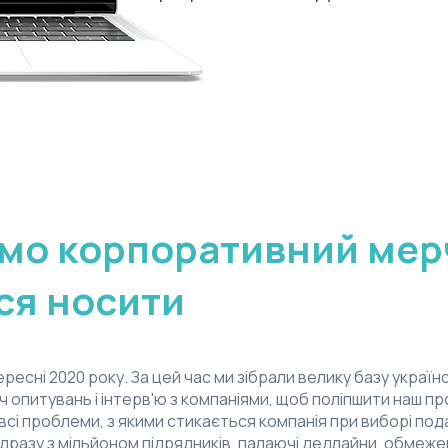
мо корпоративний мер
ся носити
ресні 2020 року. За цей час ми зібрали велику базу україн
ч опитувань і інтерв'ю з компаніями, щоб поліпшити наш пр
 всі проблеми, з якими стикається компанія при виборі под
ідразу з мільйоном підрядників, палаючі дедлайни, обмеже