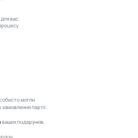
 для вас
 процесу
особисто могли
о замовлення партії;
а
ваших подарунків;
ордон.