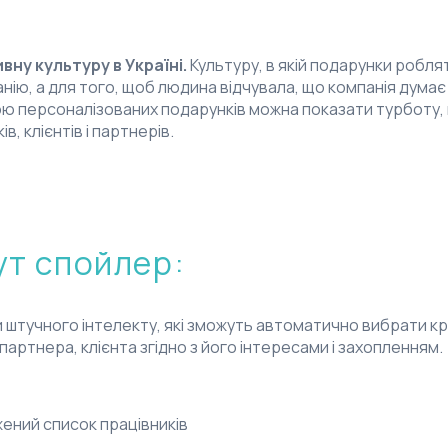
ну культуру в Україні.
Культуру, в якій подарунки робля
ію, а для того, щоб людина відчувала, що компанія думає
гою персоналізованих подарунків можна показати турботу, 
в, клієнтів і партнерів.
ут спойлер:
штучного інтелекту, які зможуть автоматично вибрати к
партнера, клієнта згідно з його інтересами і захопленням.
ний список працівників