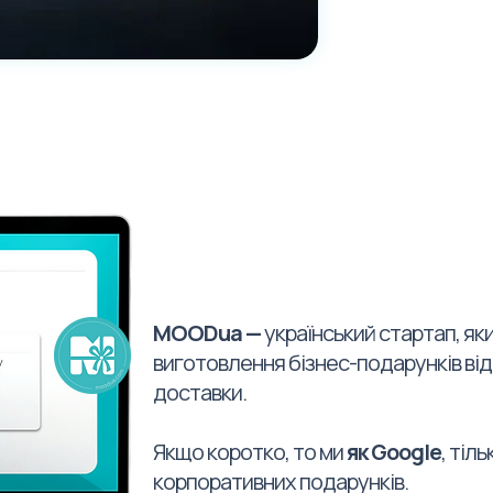
MOODua —
український стартап, як
виготовлення бізнес-подарунків ві
доставки.
Якщо коротко, то ми
як Google
, тіль
корпоративних подарунків.