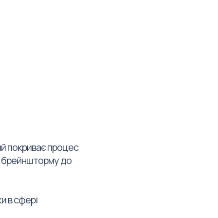
ий покриває процес
д брейншторму до
ки в сфері