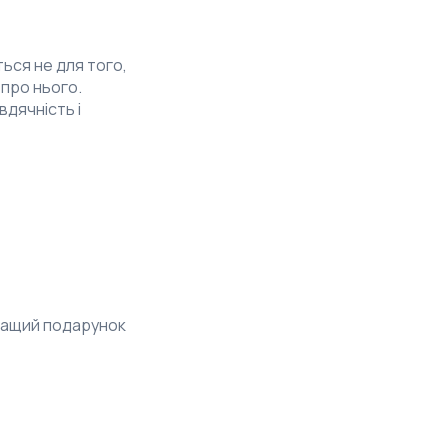
ться не для того,
 про нього.
вдячність і
ращий подарунок