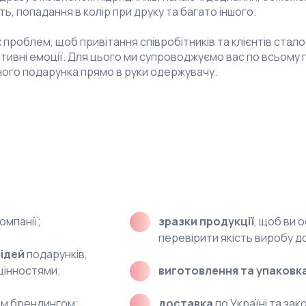
ь, попадання в колір при друку та багато іншого.
іх проблем, щоб привітання співробітників та клієнтів стало
итивні емоції. Для цього ми супроводжуємо вас по всьому
ного подарунка прямо в руки одержувачу.
ачає:
омпанії;
зразки продукції
, щоб ви 
перевірити якість виробу д
ідей
подарунків,
цінностями;
виготовлення та упаковк
им брендингом;
доставка
по Україні та зак