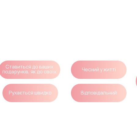
анди
Ставиться до ваших
Чесний у житті
подарунків, як до своїх
Рухається швидко
Відповідальний