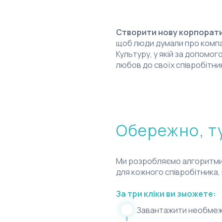
Наша місія
Створити нову корпоратив
щоб люди думали про компан
Культуру, у якій за допомо
любов до своїх співробітникі
Обережно, т
Ми розробляємо алгоритми 
для кожного співробітника, 
За три кліки ви зможете:
Завантажити необмеже