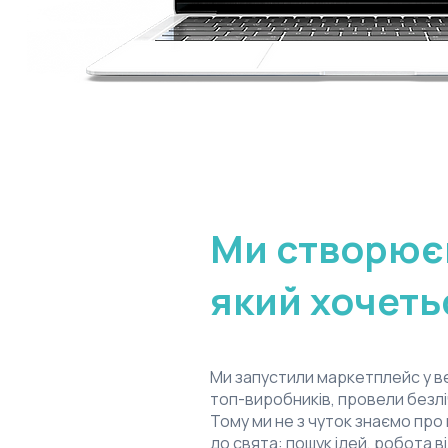
Ми створює
який хочеть
Ми запустили маркетплейс у ве
топ-виробників, провели безлі
Тому ми не з чуток знаємо про
до свята: пошук ідей, робота в