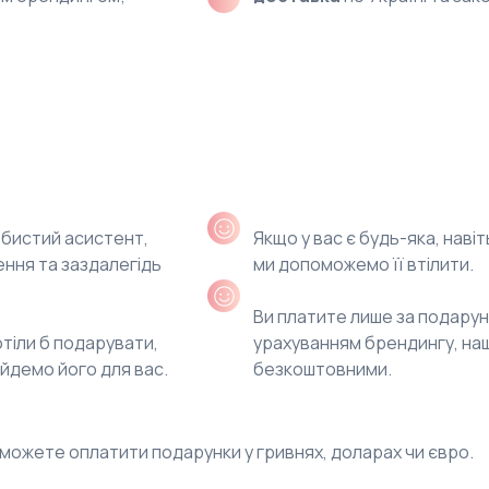
трібно
OODua?
бистий асистент
,
Якщо у вас є будь-яка,
навіт
ення та заздалегідь
ми допоможемо її втілити.
Ви платите лише за подарун
отіли б подарувати,
урахуванням брендингу,
наш
йдемо його для вас.
безкоштовними.
и можете оплатити подарунки
у гривнях, доларах чи євро.