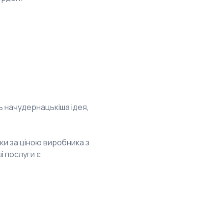
ь начудернацькіша ідея,
ки за ціною виробника з
і послуги є