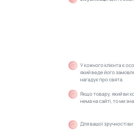
Що вам ще по
знати про M
У кожного клієнта є
осо
який веде його замовл
нагадує про свята.
Якщо товару, який ви х
нема на сайті, то ми
зна
Для вашої зручності в