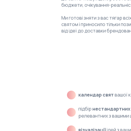
бюджети, очікування-реальніст
Ми готові зняти з вас тягар вс
святом і приносило тільки поз
від ідеї до доставки брендова
Наш супровід озн
календар свят
вашої к
підбір
нестандартних 
релевантних з вашими 
візуалізації
ідей з ваш