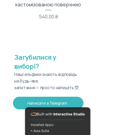
кастомізованою поверхнею
Ціна
540,00 ₴
Загубилися у
виборі?
Наші ельфики знають відповідь
на будь-яке
запитання — просто напишіть 🧝
Написати в Telegram
Built with
Interactive Studio
Installed Apps:
• Aura Suite