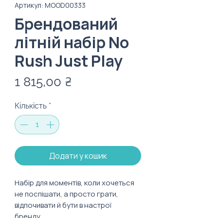
Артикул: MOOD00333
Брендований
літній набір No
Rush Just Play
Ціна
1 815,00 ₴
Кількість
*
Додати у кошик
Набір для моментів, коли хочеться
не поспішати, а просто грати,
відпочивати й бути в настрої
бренду.