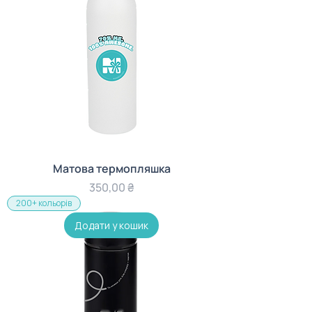
Матова термопляшка
Ціна
350,00 ₴
200+ кольорів
Додати у кошик