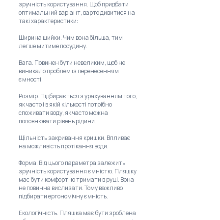
зручність користування. Щоб придбати
оптимальний варіант, варто дивитися на
такі характеристики:
Ширина шийки. Чим вона більша, тим
легше митиме посудину.
Вага. Повинен бути невеликим, щоб не
виникало проблем із перенесенням
ємності.
Розмір. Підбирається з урахуванням того,
як часто і в якій кількості потрібно
споживати воду, як часто можна
поповнювати рівень рідини.
Щільність закривання кришки. Впливає
на можливість протікання води.
Форма. Від цього параметра залежить
зручність користування ємністю. Пляшку
має бути комфортно тримати в руці. Вона
не повинна вислизати. Тому важливо
підбирати ергономічну ємність.
Екологічність. Пляшка має бути зроблена