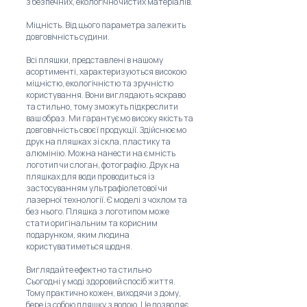
з безпечних, екологічно чистих матеріалів.
Міцність. Від цього параметра залежить
довговічність судини.
Всі пляшки, представлені в нашому
асортименті, характеризуються високою
міцністю, екологічністю та зручністю
користування. Вони виглядають яскраво
та стильно, тому зможуть підкреслити
ваш образ. Ми гарантуємо високу якість та
довговічність своєї продукції. Здійснюємо
друк на пляшках зі скла, пластику та
алюмінію. Можна нанести на ємність
логотип чи слоган, фотографію. Друк на
пляшках для води проводиться із
застосуванням ультрафіолетової чи
лазерної технології. Є моделі з чохлом та
без нього. Пляшка з логотипом може
стати оригінальним та корисним
подарунком, яким людина
користуватиметься щодня.
Виглядайте ефектно та стильно
Сьогодні у моді здоровий спосіб життя.
Тому практично кожен, виходячи з дому,
бере із собою пляшку з водою. Це дозволяє