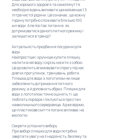
Для хорошого здоров'я та самопочуття
необхідно в день випивати щонайменше 1,5
літра чистої рідини. Це означає, що кожну
годину потрібно споживати близько 100
мл води. Але постає питання, як
дотримуватися даного питного режиму і
залишатися в тренді?
Актуальність придбання посудини для
води
Найпростіше і зручніше купити пляшку,
налити в неї воду і скрізь носити з собою.
Це дозволить вгамовувати спрагу під час
довгих прогулянок, тренувань, роботи.
Пляшка для води з логотипом не лише
забезпечить дотримання питного
режиму, а й доповнить образ. Пляшки для
води з логотипом точно оцінять ті, що
люблять порядок і піклуються про стан
навколишнього середовища. Адже відомо,
що пластикове сміття погано впливає на
екологію.
Секрети успішного вибору
При виборі пляшки для води потрібно
звертати увагу на її надійність, безпеку та