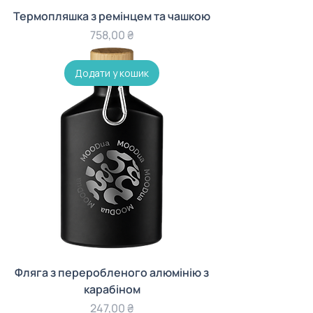
Термопляшка з ремінцем та чашкою
Ціна
758,00 ₴
Додати у кошик
Фляга з переробленого алюмінію з
карабіном
Ціна
247,00 ₴