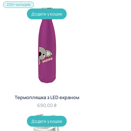
200+ кольорів
Додати у кошик
Термопляшка з LED екраном
Ціна
690,00 ₴
Додати у кошик