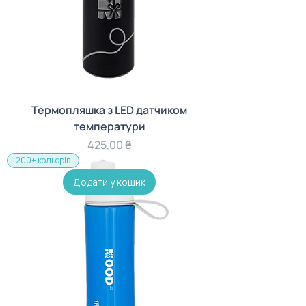
Термопляшка з LED датчиком
температури
Ціна
425,00 ₴
200+ кольорів
Додати у кошик