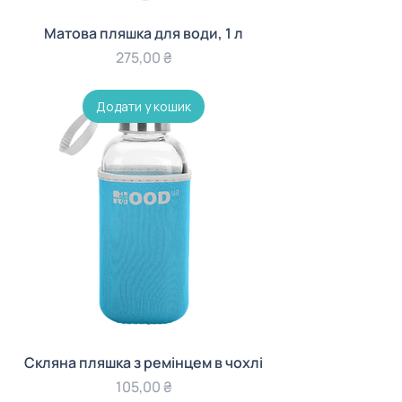
Матова пляшка для води, 1 л
Ціна
275,00 ₴
Додати у кошик
Скляна пляшка з ремінцем в чохлі
Ціна
105,00 ₴