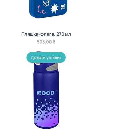
Пляшка-фляга, 270 мл
Ціна
595,00 ₴
Додати у кошик