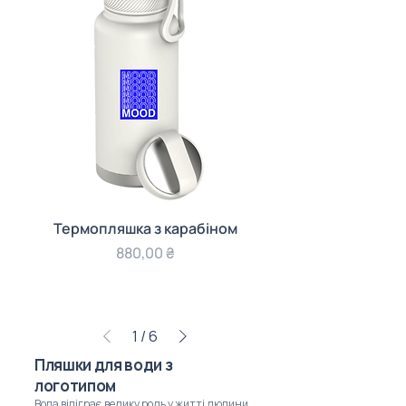
Термопляшка з карабіном
Ціна
880,00 ₴
1
/
6
Пляшки для води з
логотипом
Вода відіграє велику роль у житті людини.