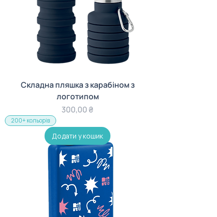
Складна пляшка з карабіном з
логотипом
Ціна
300,00 ₴
200+ кольорів
Додати у кошик