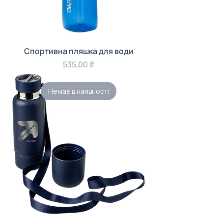
Спортивна пляшка для води
Ціна
535,00 ₴
Немає в наявності