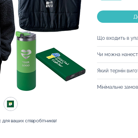
Д
Що входить в уп
Пакувальне напо
Чи можна нанест
додати листівку
Авжеж! Можна на
Який термін виг
елементи набору
дизайнери допом
Від 14 днів. Уточ
Мінімальне замо
принти під фірмо
конкретний товар
Від 10 штук.
 для ваших співробітників!