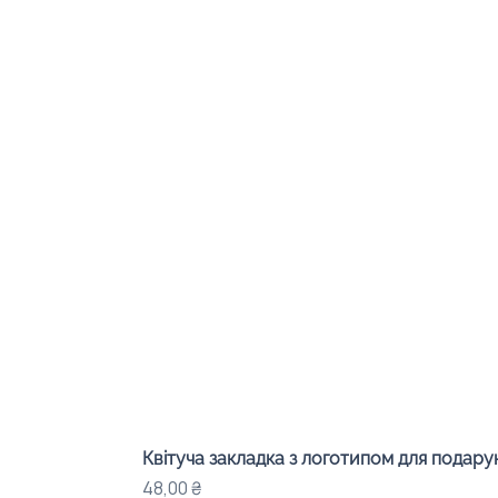
Квітуча закладка з логотипом для подарунк
Ціна
48,00 ₴