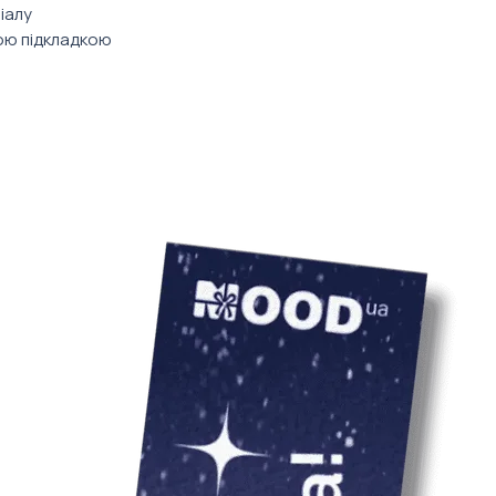
іалу
ою підкладкою
аній підкладці
 вид набору може відрізнятись від
льори та принти усіх наборів
 компанії.