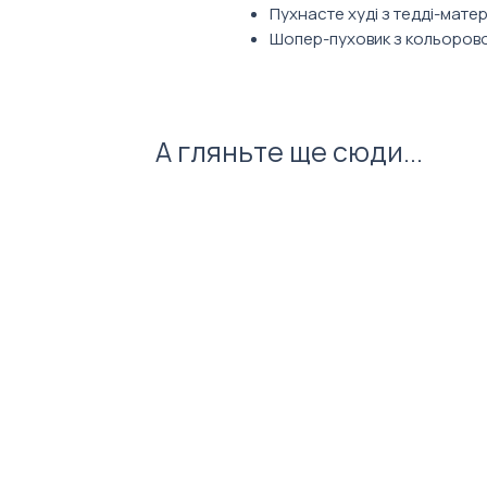
Пухнасте худі з тедді-матер
Шопер-пуховик з кольоров
Павербанк 10 000 mAh
Термокружка, 500 мл
Пін емальований на брендов
А гляньте ще сюди...
Фото ілюстративне. Зовнішній
обраного вами наповнення. Ко
кастомізуються під брендинг