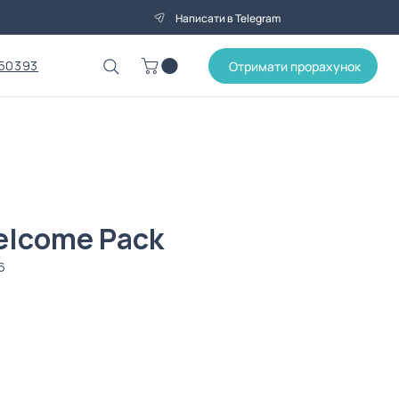
Написати в Telegram
50393
Отримати прорахунок
lcome Pack
6
Ціна