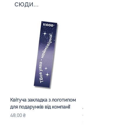
сюди...
формат подарунка.
Квітуча закладка з логотипом
Караоке-мікрофон «
для подарунків від компанії
для дітей з LED-підсв
лого бренду
Ціна
48,00 ₴
Ціна
840,00 ₴