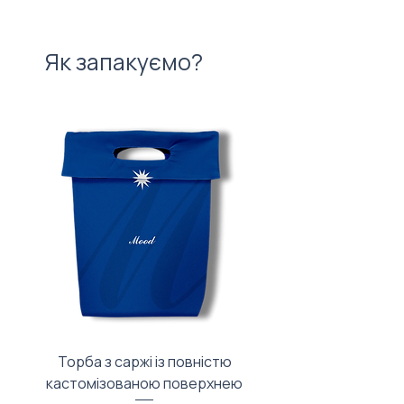
Як запакуємо?
Торба з саржі із повністю
Тканинний мішечок з
кастомізованою поверхнею