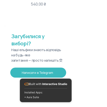
Ціна
540,00 ₴
Загубилися у
виборі?
Наші ельфики знають відповідь
на будь-яке
запитання — просто напишіть 🧝
Написати в Telegram
Built with
Interactive Studio
Installed Apps:
• Aura Suite