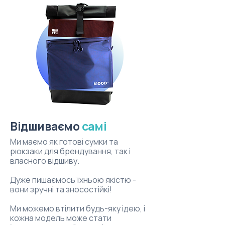
Відшиваємо
самі
Ми маємо як готові сумки та
рюкзаки для брендування, так і
власного відшиву.
Дуже пишаємось їхньою якістю -
вони зручні та зносостійкі!
Ми можемо втілити будь-яку ідею, і
кожна модель може стати