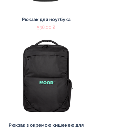
Рюкзак для ноутбука
Ціна
538,00 ₴
Рюкзак з окремою кишенею для