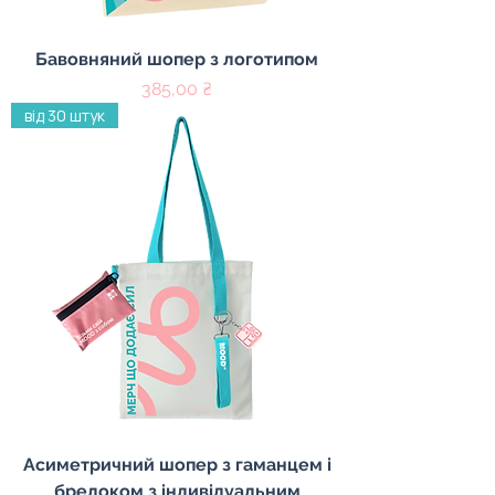
Бавовняний шопер з логотипом
Ціна
385,00 ₴
від 30 штук
Асиметричний шопер з гаманцем і
брелоком з індивідуальним