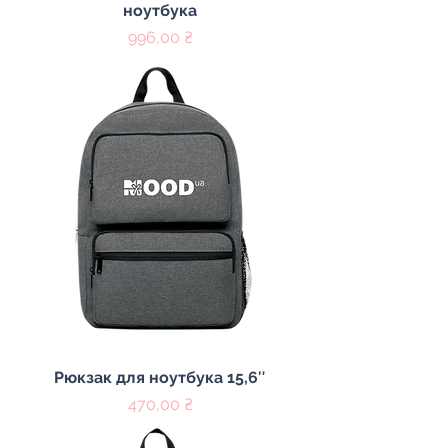
ноутбука
Ціна
996,00 ₴
Рюкзак для ноутбука 15,6″
Ціна
470,00 ₴