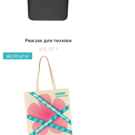
Рюкзак для техніки
Ціна
405,00 ₴
від 30 штук