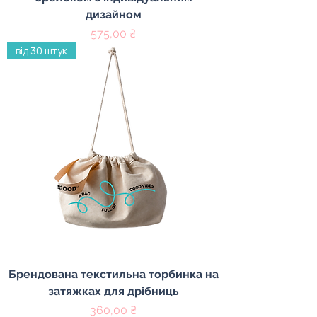
дизайном
Ціна
575,00 ₴
від 30 штук
Брендована текстильна торбинка на
затяжках для дрібниць
Ціна
360,00 ₴