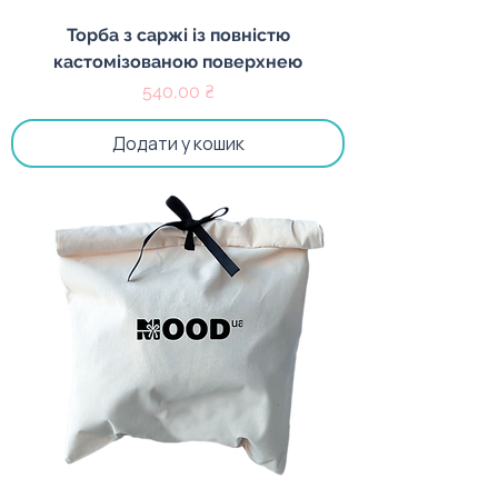
Торба з саржі із повністю
кастомізованою поверхнею
Ціна
540,00 ₴
Додати у кошик