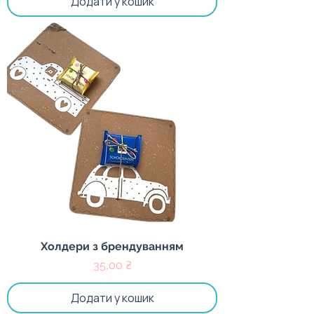
Додати у кошик
Холдери з брендуванням
Ціна
35,00 ₴
Додати у кошик