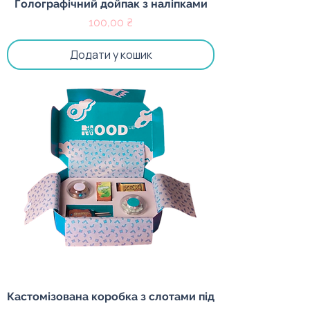
Голографічний дойпак з наліпками
Ціна
100,00 ₴
Додати у кошик
Кастомізована коробка з слотами під