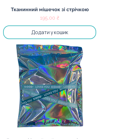
Тканинний мішечок зі стрічкою
Ціна
195,00 ₴
Додати у кошик