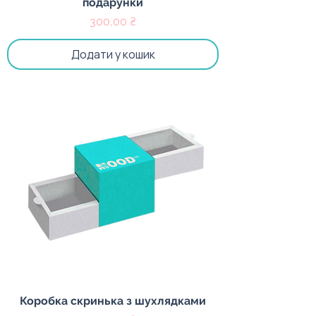
подарунки
Ціна
300,00 ₴
Додати у кошик
Коробка скринька з шухлядками