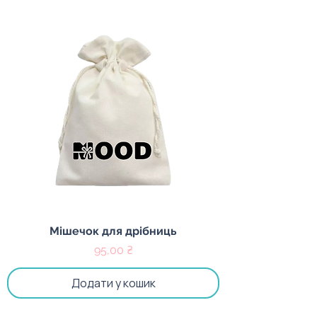
Мішечок для дрібниць
Ціна
95,00 ₴
Додати у кошик