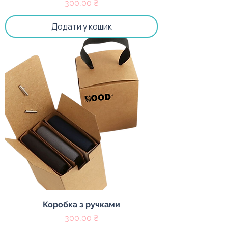
Ціна
300,00 ₴
Додати у кошик
Коробка з ручками
Ціна
300,00 ₴