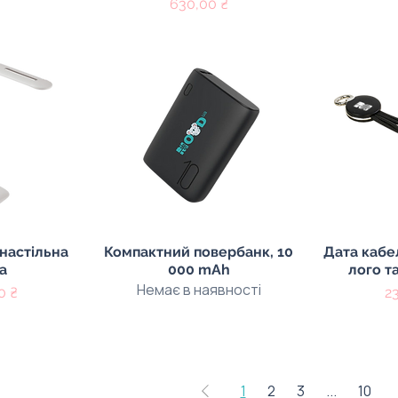
Ціна
630,00 ₴
регляд
Швидкий перегляд
Швидк
 настільна
Компактний повербанк, 10
Дата кабел
а
000 mAh
лого т
Немає в наявності
Ц
0 ₴
2
1
2
3
...
10