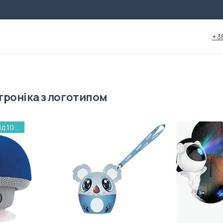
+3
троніка з логотипом
Made in Poland, від 100 шт