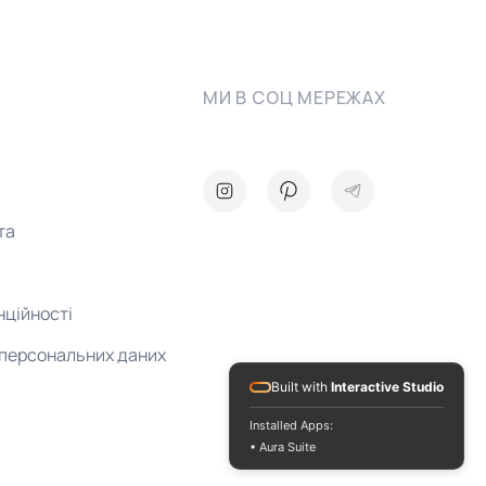
МИ В СОЦ МЕРЕЖАХ
та
нційності
 персональних даних
Built with
Interactive Studio
Installed Apps:
• Aura Suite