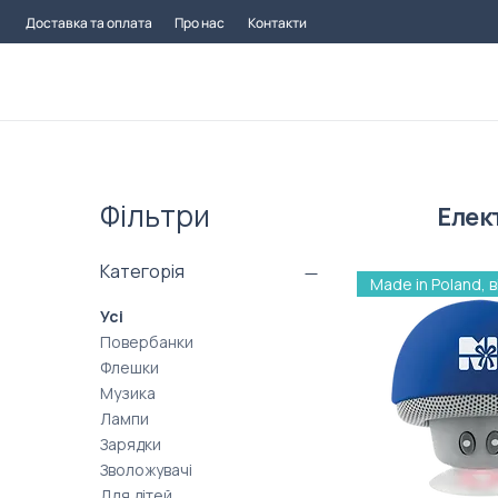
Доставка та оплата
Про нас
Контакти
Фільтри
Елек
Категорія
Усі
Повербанки
Флешки
Музика
Лампи
Зарядки
Зволожувачі
Для дітей