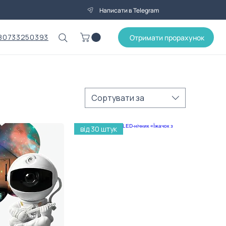
Написати в Telegram
80733250393
Отримати прорахунок
Сортувати за
від 30 штук