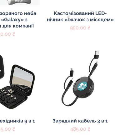
ий перегляд
Швидкий перегляд
зоряного неба
Кастомізований LED-
 «Galaxy» з
нічник «Їжачок з місяцем»
 для компанії
Ціна
950,00 ₴
на
20,00 ₴
ий перегляд
Швидкий перегляд
ехідників 9 в 1
Зарядний кабель 3 в 1
на
Ціна
75,00 ₴
485,00 ₴