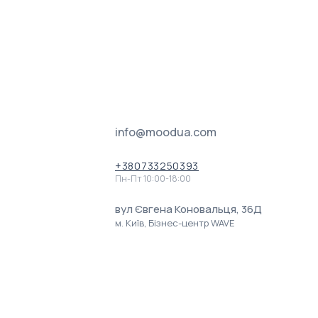
info@moodua.com
+380733250393
Пн-Пт 10:00-18:00
вул Євгена Коновальця, 36Д
м. Київ, Бізнес-центр WAVE