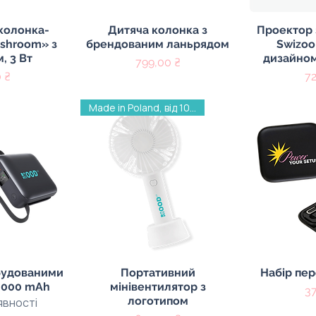
регляд
Швидкий перегляд
Швидк
колонка-
Дитяча колонка з
Проектор 
ushroom» з
брендованим ланьрядом
Swizoo
, 3 Вт
дизайном
Ціна
799,00 ₴
Ці
 ₴
7
Made in Poland, від 100 шт
регляд
Швидкий перегляд
Швидк
будованими
Портативний
Набір пер
0000 mAh
мінівентилятор з
Ці
3
логотипом
явності