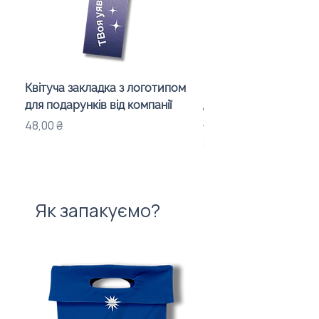
Кишені: 3 шт
Відділення: 1 шт
Особливість: асиметричний
силует передньої частини
Квітуча закладка з логотипом
Караоке-мікрофон «
для подарунків від компанії
для дітей з LED-підсв
лого бренду
Ціна
48,00 ₴
Ціна
840,00 ₴
Як запакуємо?