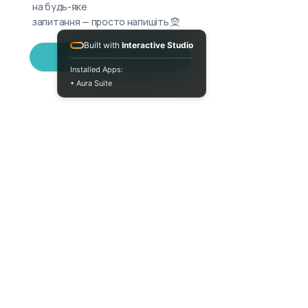
на будь-яке
запитання — просто напишіть 🧝
Built with
Interactive Studio
Написати в Telegram
Installed Apps:
• Aura Suite
+380733250393
Пн-Пт 10:00-18:00
info@moodua.com