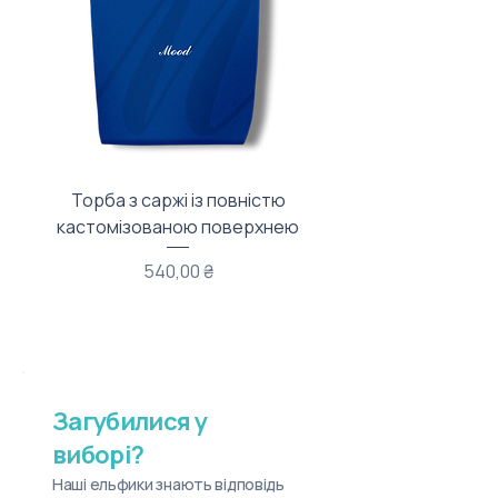
Торба з саржі із повністю
Тканинний мішечок з
кастомізованою поверхнею
Ціна
540,00 ₴
Загубилися у
виборі?
Наші ельфики знають відповідь