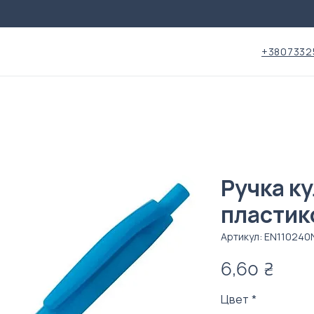
+3807332
Ручка к
пластик
Артикул: EN110240
Цен
6,60 ₴
Цвет
*