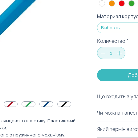
Материал корпу
Выбрать
Количество
*
Доб
Що входить в уп
Ми можемо запак
Чи можна нанест
коробку на ваш с
 глянцевого пластику. Пластиковий
матеріалів, дой-
Із радістю забре
чки.
Який термін виг
будь-який інший 
нанести тамподр
огою пружинного механізму.
можна з легкістю