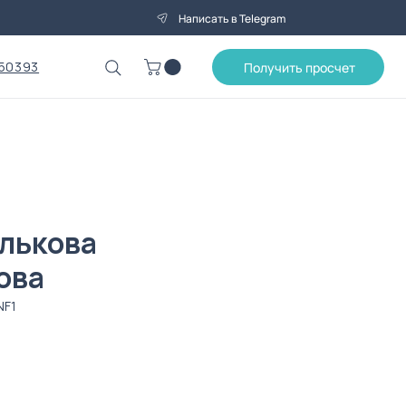
Написать в Telegram
50393
Получить просчет
улькова
ова
NF1
а