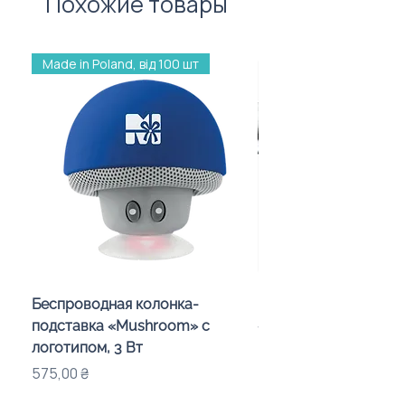
Похожие товары
Made in Poland, від 100 шт
Беспроводная колонка-
Проектор зоряного 
подставка «Mushroom» с
«Galaxy» з дизайном
логотипом, 3 Вт
компанії
Цена
Цена
575,00 ₴
720,00 ₴