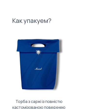
Как упакуем?
Торба з саржі із повністю
Тканинний мішечок з
кастомізованою поверхнею