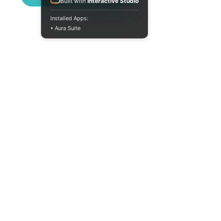
Built with
Interactive Studio
Installed Apps:
• Aura Suite
Пн-Пт 10:00-18:00
info@moodua.com
ул. Евгения Коновальца, 36Д
Киев, Бизнес-центр WAVE