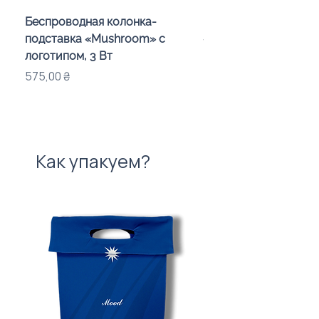
Беспроводная колонка-
Проектор зоряного 
подставка «Mushroom» с
«Galaxy» з дизайном
логотипом, 3 Вт
компанії
Цена
Цена
575,00 ₴
720,00 ₴
Как упакуем?