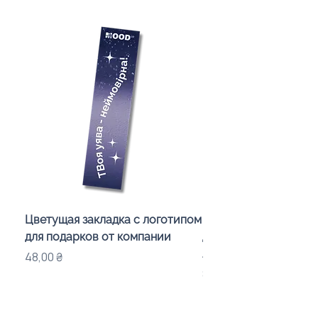
Цветущая закладка с логотипом
Караоке-мікрофон «
для подарков от компании
для дітей з LED-підсв
лого бренду
Цена
48,00 ₴
Цена
840,00 ₴