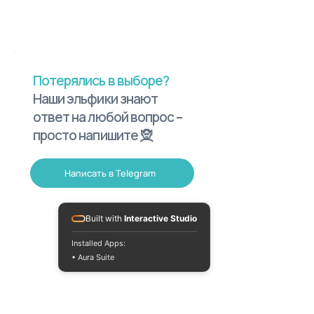
Потерялись в выборе?
Наши эльфики знают
ответ на любой вопрос –
просто напишите 🧝
Написать в Telegram
Built with
Interactive Studio
Installed Apps:
• Aura Suite