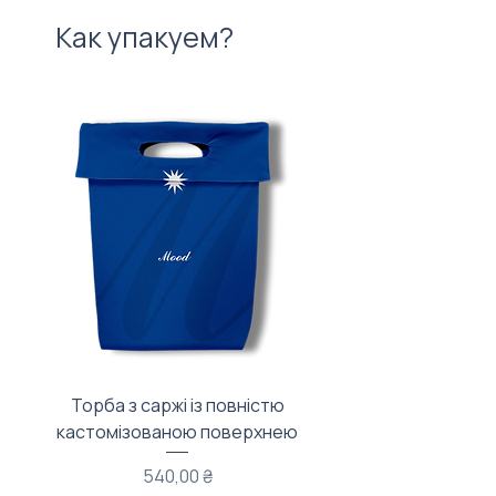
Как упакуем?
Торба з саржі із повністю
Тканинний мішечок з
кастомізованою поверхнею
Цена
540,00 ₴