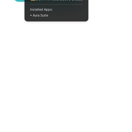
Installed Apps:
• Aura Suite
Пн-Пт 10:00-18:00
info@moodua.com
ул. Евгения Коновальца, 36Д
Киев, Бизнес-центр WAVE