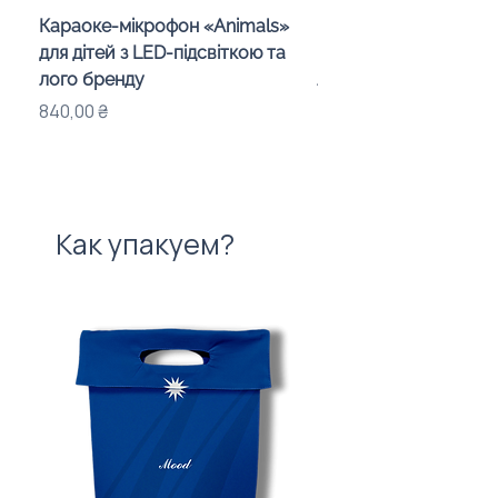
Караоке-мікрофон «Animals»
Беспроводная колон
для дітей з LED-підсвіткою та
подставка «Mushroo
лого бренду
логотипом, 3 Вт
Цена
Цена
840,00 ₴
575,00 ₴
Как упакуем?