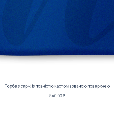
Быстрый просмотр
Торба з саржі із повністю кастомізованою поверхнею
Цена
540,00 ₴