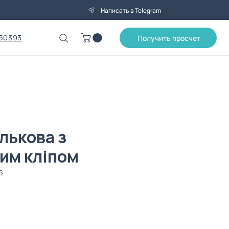
Написать в Telegram
50393
Получить просчет
лькова з
им кліпом
6
а