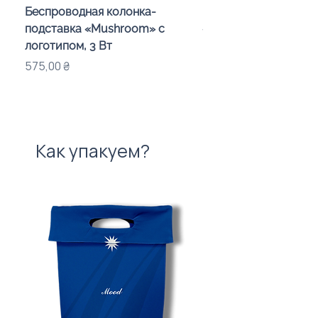
Беспроводная колонка-
Проектор зоряного 
подставка «Mushroom» с
«Galaxy» з дизайном
логотипом, 3 Вт
компанії
Цена
Цена
575,00 ₴
720,00 ₴
Как упакуем?