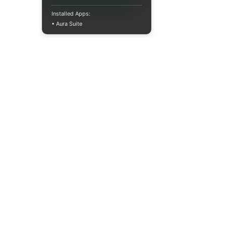
Installed Apps:
• Aura Suite
Пн-Пт 10:00-18:00
info@moodua.com
ул. Евгения Коновальца, 36Д
Киев, Бизнес-центр WAVE