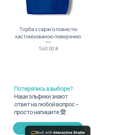
Торба з саржі із повністю
Тканинний мішечок з
кастомізованою поверхнею
Цена
540,00 ₴
Потерялись в выборе?
Наши эльфики знают
ответ на любой вопрос –
просто напишите 🧝
Написать в Telegram
Built with
Interactive Studio