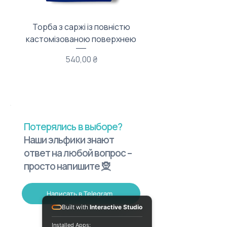
Торба з саржі із повністю
Тканинний мішечок з
кастомізованою поверхнею
Цена
540,00 ₴
Потерялись в выборе?
Наши эльфики знают
ответ на любой вопрос –
просто напишите 🧝
Написать в Telegram
Built with
Interactive Studio
Installed Apps: