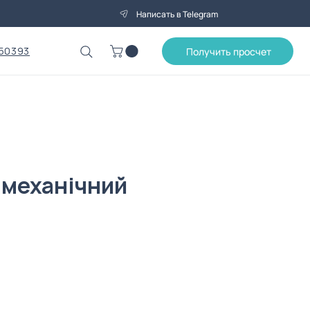
Написать в Telegram
50393
Получить просчет
 механічний
на