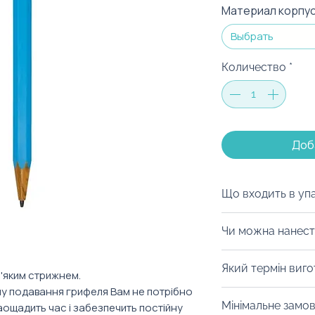
Материал корпу
Выбрать
Количество
*
Доб
Що входить в уп
Ми можемо запак
Чи можна нанест
коробку на ваш с
матеріалів, дой-
Із радістю забре
Який термін виг
будь-який інший 
нанести гравіюв
м'яким стрижнем.
можна з легкістю
у подавання грифеля Вам не потрібно
вами зону.
Від 10 днів. Уточ
оформлення прин
Мінімальне замо
аощадить час і забезпечить постійну
конкретний товар