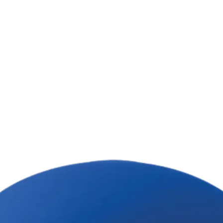
адресату. І не за
Від 10 штук.
важливий атрибу
Ціна товару вказ
врахування варто