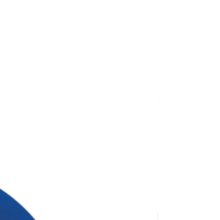
будьте про листівку —
т першого враження!
ана для тиражу 100 штук без
сті нанесення.