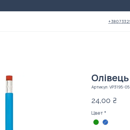
+3807332
Олівець
Артикул: VP3195-05
Це
24,00 ₴
Цвет
*