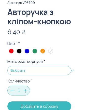
Артикул: VP8709
Авторучка з
кліпом-кнопкою
Цена
6,40 ₴
Цвет
*
Материал корпуса
*
Количество
*
Добавить в корзину