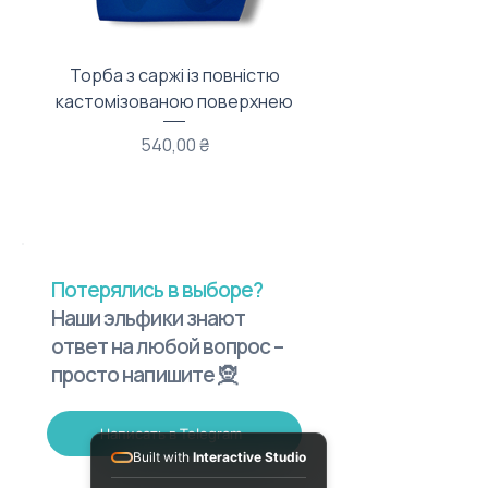
Торба з саржі із повністю
Тканинний мішечок з
кастомізованою поверхнею
Цена
540,00 ₴
Потерялись в выборе?
Наши эльфики знают
ответ на любой вопрос –
просто напишите 🧝
Написать в Telegram
Built with
Interactive Studio