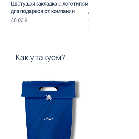
Цветущая закладка с логотипом
Караоке-мікрофон «
для подарков от компании
для дітей з LED-підсв
лого бренду
Цена
48,00 ₴
Цена
840,00 ₴
Как упакуем?