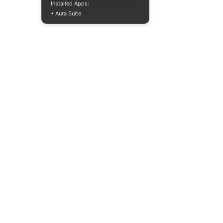
Installed Apps:
• Aura Suite
+380733250393
Пн-Пт 10:00-18:00
info@moodua.com
ул. Евгения Коновальца, 36Д
Киев, Бизнес-центр WAVE
КАТАЛОГ