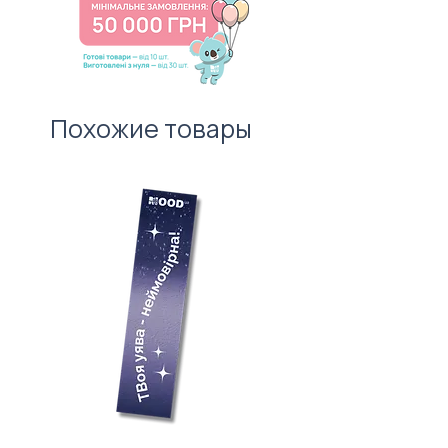
вартості нанесення.
першого враження!
Похожие товары