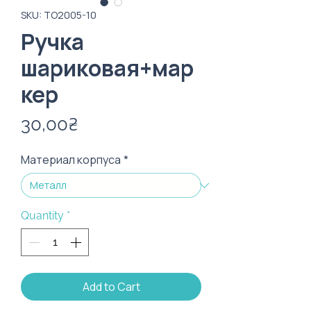
SKU: ТО2005-10
Ручка
шариковая+мар
кер
Price
30,00₴
Материал корпуса
*
Quantity
*
Add to Cart