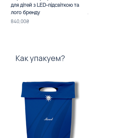
для дітей з LED-підсвіткою та
подставка «Mushroo
лого бренду
логотипом, 3 Вт
Price
Price
840,00₴
575,00₴
Как упакуем?