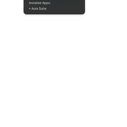
Installed Apps:
• Aura Suite
Пн-Пт 10:00-18:00
info@moodua.com
ул. Евгения Коновальца, 36Д
Киев, Бизнес-центр WAVE