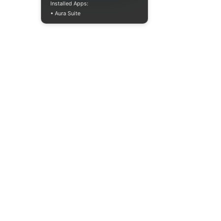
Installed Apps:
• Aura Suite
+380733250393
Пн-Пт 10:00-18:00
info@moodua.com
ул. Евгения Коновальца, 36Д
Киев, Бизнес-центр WAVE
КАТАЛОГ