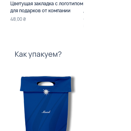
Цветущая закладка с логотипом
Караоке-мікрофон «
для подарков от компании
для дітей з LED-підсв
лого бренду
Цена
48,00 ₴
Цена
840,00 ₴
Как упакуем?