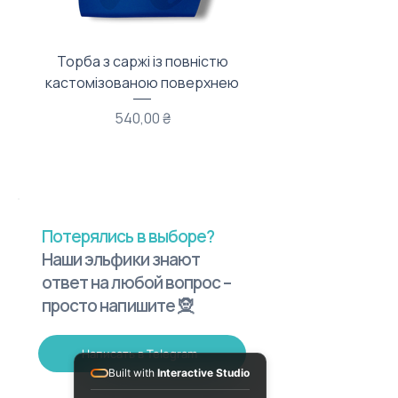
Торба з саржі із повністю
Тканинний мішечок з
кастомізованою поверхнею
Цена
540,00 ₴
Потерялись в выборе?
Наши эльфики знают
ответ на любой вопрос –
просто напишите 🧝
Написать в Telegram
Built with
Interactive Studio