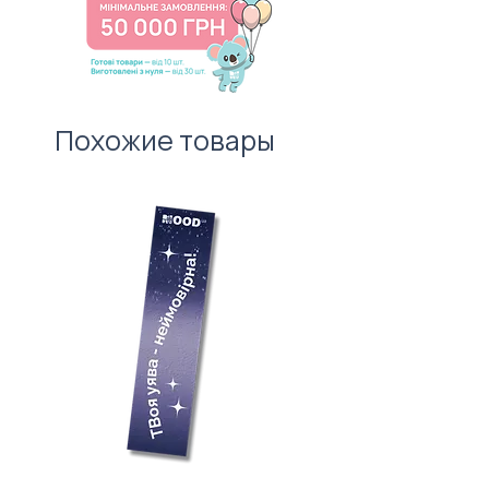
вартості нанесення.
першого враження!
Похожие товары