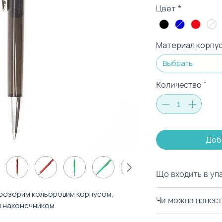
Цвет
*
Материал корпу
Выбрать
Количество
*
Доб
Що входить в уп
Ми можемо запак
 прозорим кольоровим корпусом,
Чи можна нанест
коробку на ваш с
и наконечником.
.
матеріалів, дой-
Із радістю забре