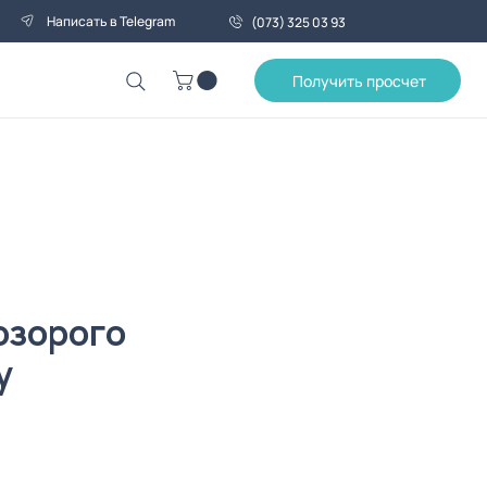
Написать в Telegram
(073) 325 03 93
Получить просчет
озорого
у
а