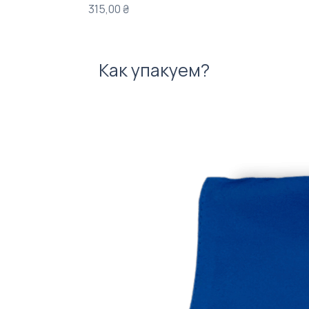
Цена
315,00 ₴
Как упакуем?