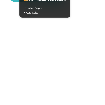
Installed Apps:
• Aura Suite
+380733250393
Пн-Пт 10:00-18:00
info@moodua.com
ул. Евгения Коновальца, 36Д
Киев, Бизнес-центр WAVE