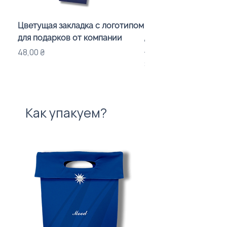
Цветущая закладка с логотипом
Караоке-мікрофон «
для подарков от компании
для дітей з LED-підсв
лого бренду
Цена
48,00 ₴
Цена
840,00 ₴
Как упакуем?