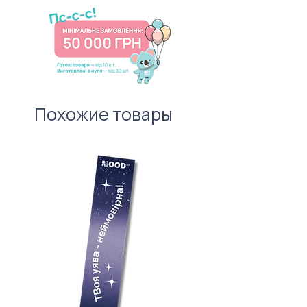
Ціна товару вказана для тиражу
адресату. І не забудьте про
100 штук без врахування
листівку — важливий атрибут
вартості нанесення.
першого враження!
Похожие товары