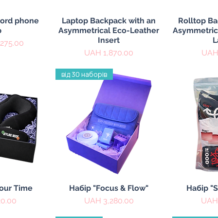
iew
Quick View
Qu
cord phone
Laptop Backpack with an
Rolltop Ba
p
Asymmetrical Eco-Leather
Asymmetrica
Insert
L
275.00
Price
Pric
UAH 1,870.00
UAH 
від 30 наборів
iew
Quick View
Qu
Your Time
Набір "Focus & Flow"
Набір "
Price
Pric
20.00
UAH 3,280.00
UAH 