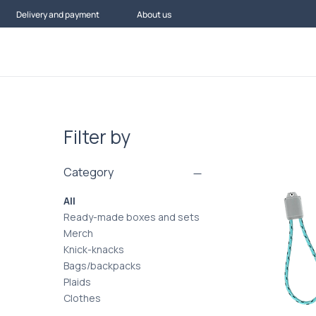
Delivery and payment
About us
Filter by
Category
All
Ready-made boxes and sets
Merch
Knick-knacks
Bags/backpacks
Plaids
Clothes