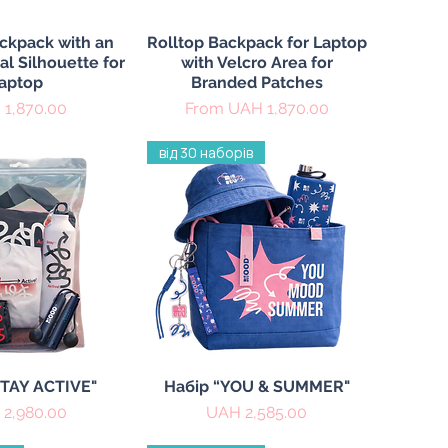
ick View
Quick View
ckpack with an
Rolltop Backpack for Laptop
l Silhouette for
with Velcro Area for
aptop
Branded Patches
e
Sale Price
1,870.00
From
UAH 1,870.00
від 30 наборів
ick View
Quick View
STAY ACTIVE"
Набір “YOU & SUMMER"
e
Price
2,980.00
UAH 2,585.00