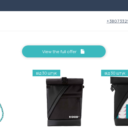
+3807332
View the full offer
від 30 штук
від 30 штук