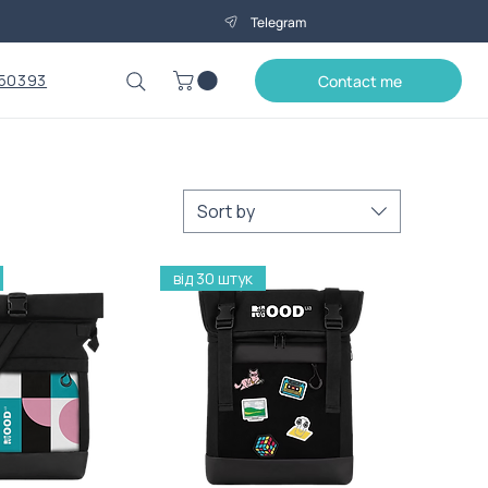
Telegram
50393
Contact me
Sort by
від 30 штук