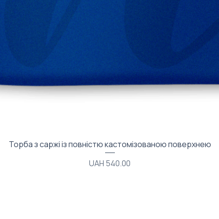
Quick View
Торба з саржі із повністю кастомізованою поверхнею
Price
UAH 540.00