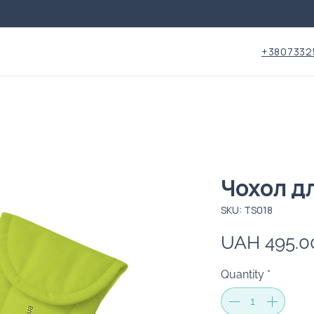
+3807332
Чохол д
SKU: TS018
UAH 495.0
Quantity
*