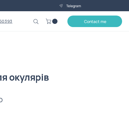
Telegram
50393
Contact me
ля окулярів
Price
0