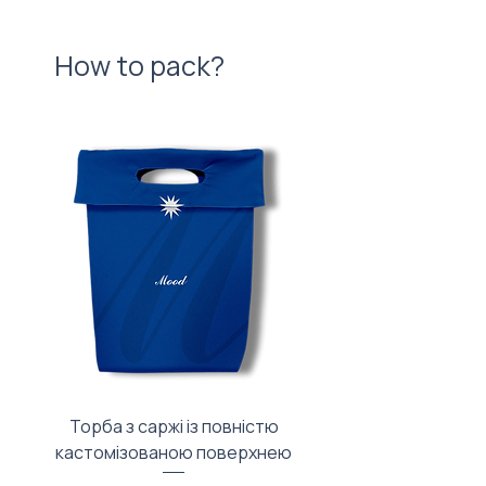
How to pack?
Торба з саржі із повністю
Тканинний мішечок з
кастомізованою поверхнею