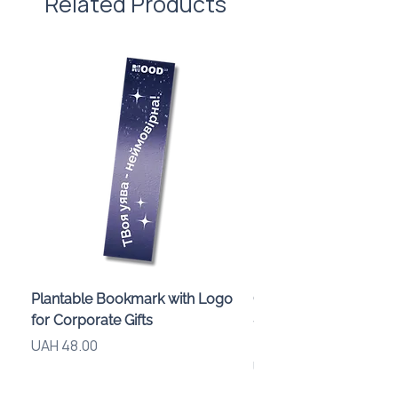
Related Products
Plantable Bookmark with Logo
Children’s Karaoke M
for Corporate Gifts
«Animals» with LED Li
Brand Logo
Price
UAH 48.00
Price
UAH 840.00