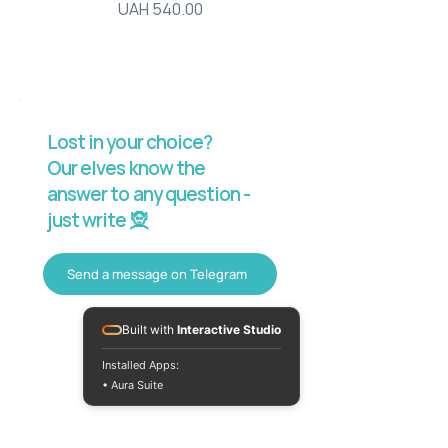
Price
UAH 540.00
Lost in your choice?
Our elves know the
answer to any question -
just write 🧝
Send a message on Telegram
Built with
Interactive Studio
Installed Apps:
• Aura Suite