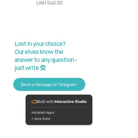
Price
UAH 540.00
Lost in your choice?
Our elves know the
answer to any question -
just write 🧝
Send a message on Telegram
Built with
Interactive Studio
Installed Apps:
• Aura Suite