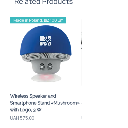
Related Products
Made in Poland, від 100 шт
Wireless Speaker and
Проектор зоряного 
Smartphone Stand «Mushroom»
«Galaxy» з дизайном
with Logo, 3 W
компанії
Price
Price
UAH 575.00
UAH 720.00