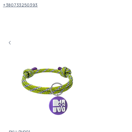
+380733250393
SKU: PV001