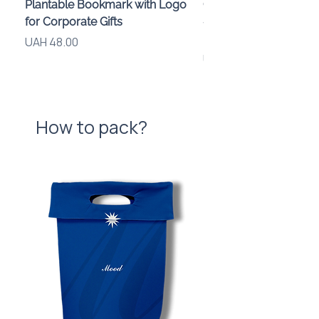
Plantable Bookmark with Logo
Children’s Karaoke M
for Corporate Gifts
«Animals» with LED Li
Brand Logo
Price
UAH 48.00
Price
UAH 840.00
How to pack?