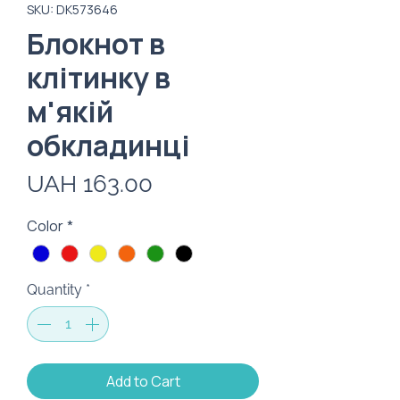
SKU: DK573646
Блокнот в
клітинку в
м'якій
обкладинці
Price
UAH 163.00
Color
*
Quantity
*
Add to Cart