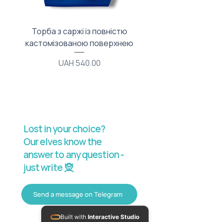
Торба з саржі із повністю
Тканинний мішечок з
кастомізованою поверхнею
Price
UAH 540.00
Lost in your choice?
Our elves know the
answer to any question -
just write 🧝
Send a message on Telegram
Built with
Interactive Studio