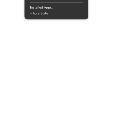
Installed Apps:
• Aura Suite
+380733250393
Mon-Fri 10:00-
18:00
info@moodua.com
Yevhena Konovaltsia Street,
36D
Kyiv, WAVE Business Center
CATALOG