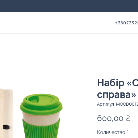
+3807332
Набір «
справа»
Артикул: MOOD001
Ц
600,00 ₴
Количество
*