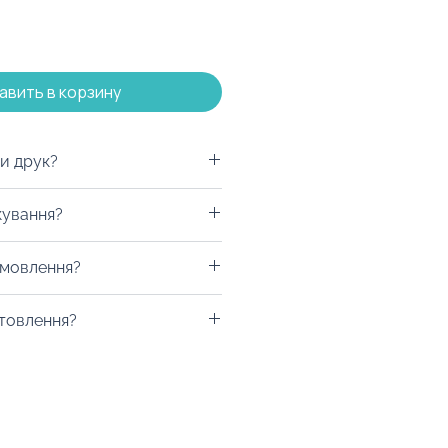
авить в корзину
и друк?
чашку та блокнот можливо
кування?
 Оскільки поверхня
комендуємо гравіювання в
рунок можна у коробку по
амовлення?
сення. Також можна
кладний пакет з натуральних
ук, який передасть кольори.
ер. Будь-який з цих видів
а товару вказана для тиражу
 можемо розмістити ваш
отовлення?
брендуватись. а
хування вартості нанесення.
 назву чи корпоративний
тись, що додасть
ність у ельфика на сайті про
що ви побажаєте! Наші
дності та презентабельності
, щоб точно не прогадати!
уюь відповідний макет для
Також до ручки рекомендуємо
під вашу компанію а привід
у чи блокнот - ці товари
муть один одному.