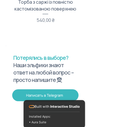
Торба з саржі із повністю
Тканинний мішечок з
кастомізованою поверхнею
Цена
540,00 ₴
Потерялись в выборе?
Наши эльфики знают
ответ на любой вопрос –
просто напишите 🧝
Написать в Telegram
Built with
Interactive Studio
Installed Apps:
• Aura Suite