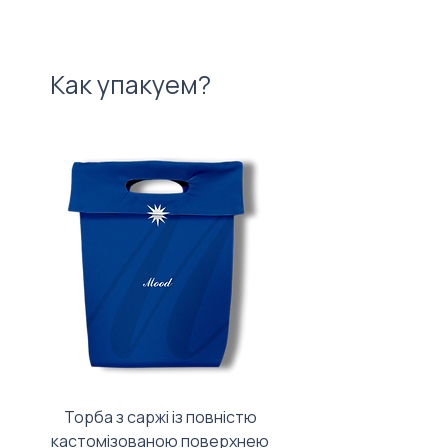
Как упакуем?
Торба з саржі із повністю
Тканинний мішечок з
кастомізованою поверхнею