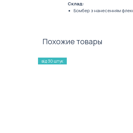
Склад:
Бомбер з нанесенням фле
Магнітна скретч-карта, А4
Магнітний планер на холод
Магнітпак А5(стікери на магн
Похожие товары
Фото ілюстративне. Зовнішній
обраного вами наповнення Ко
кастомізуються під брендинг
від 30 штук