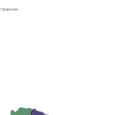
врахування варто
кстрансом
ильник, А4
іті)
 вид набору може відрізнятись від
льори та принти усіх наборів
 компанії.