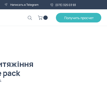
Написать в Telegram
(073) 325 03 93
Получить просчет
итяжіння
 pack
4
Цена