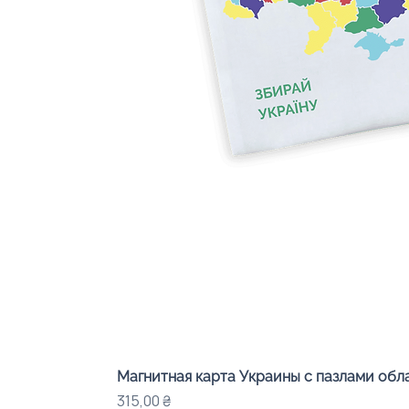
Магнитная карта Украины с пазлами об
Цена
315,00 ₴