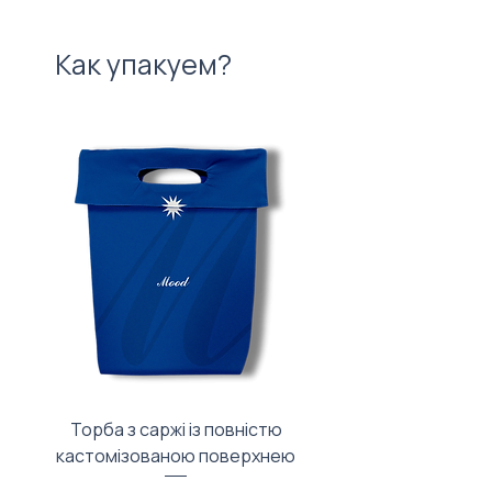
Как упакуем?
Торба з саржі із повністю
Тканинний мішечок з
кастомізованою поверхнею