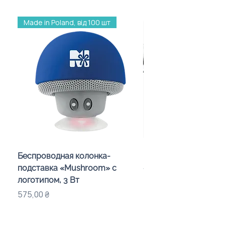
Made in Poland, від 100 шт
Беспроводная колонка-
Проектор зоряного 
подставка «Mushroom» с
«Galaxy» з дизайном
логотипом, 3 Вт
компанії
Цена
Цена
575,00 ₴
720,00 ₴